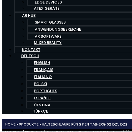
EDGE DEVICES
ATEX GERÄTE
AR HUB
SMART GLASSES
ANWENDUNGSBEREICHE
AR SOFTWARE
MIXED REALITY
KONTAKT
DEUTSCH
ENGLISH
FRANÇAIS
ITALIANO
POLSKI
PORTUGUÊS
ESPAÑOL
ČEŠTINA
TÜRKÇE
HOME
-
PRODUKTE
-
HALTESCHLAUFE FÜR S PEN TAB-EX® 02 DZ1, DZ2
STARTSEITE
/
PRODUKTE
/
ZUBEHÖR
/ HALTESCHLAUFE FÜR S PEN TAB-EX® 02 D