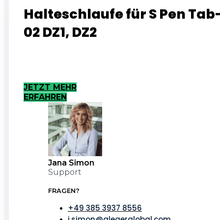
Halteschlaufe für S Pen Tab
02 DZ1, DZ2
JETZT MEHR
ERFAHREN
Jana Simon
Support
FRAGEN?
+49 385 3937 8556
j.simon@alegerglobal.com