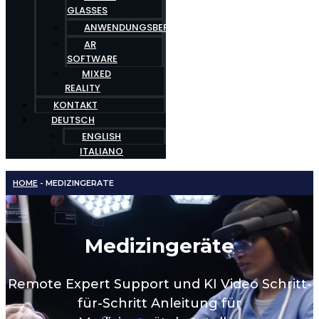
GLASSES
ANWENDUNGSBEREICHE
AR
SOFTWARE
MIXED
REALITY
KONTAKT
DEUTSCH
ENGLISH
ITALIANO
HOME
-
MEDIZINGERATE
Medizingeräte
Remote Expert Support und KI Video Schritt-
für-Schritt Anleitung für