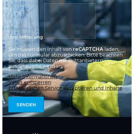
Ihre Mitteilung
Sie müssen den Inhalt von
reCAPTCHA
laden,
um das Formular abzuschicken. Bitte beachten
Sie, dass dabei Daten mit Drittanbietern
ausgetauscht werden.
Mehr Informationen
Inhalt entsperren
Erforderlichen Service akzeptieren und Inhalte
entsperren
SENDEN