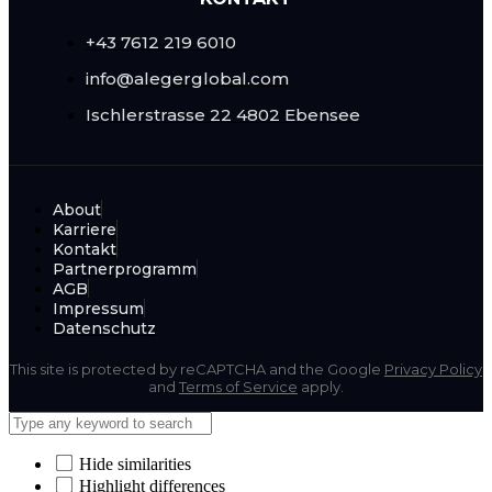
+43 7612 219 6010
info@alegerglobal.com
Ischlerstrasse 22
4802 Ebensee
About
Karriere
Kontakt
Partnerprogramm
AGB
Impressum
Datenschutz
This site is protected by reCAPTCHA and the Google
Privacy Policy
and
Terms of Service
apply.
Hide similarities
Highlight differences