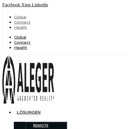
Facebook
Xing
Linkedin
Global
Connect
Health
Global
Connect
Health
LÖSUNGEN
REMOTE