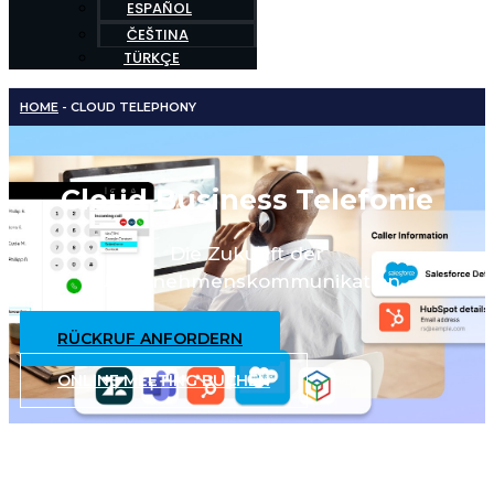
ESPAÑOL
ČEŠTINA
TÜRKÇE
HOME
-
CLOUD TELEPHONY
Cloud Business Telefonie
Die Zukunft der
Unternehmenskommunikation
RÜCKRUF ANFORDERN
ONLINE MEETING BUCHEN