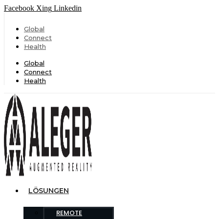
Facebook
Xing
Linkedin
Global
Connect
Health
Global
Connect
Health
LÖSUNGEN
REMOTE