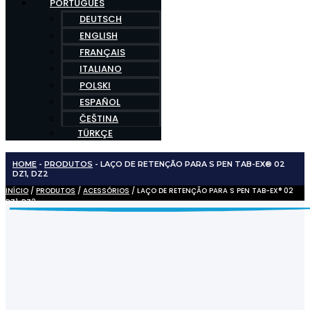
PORTUGUÊS
DEUTSCH
ENGLISH
FRANÇAIS
ITALIANO
POLSKI
ESPAÑOL
ČEŠTINA
TÜRKÇE
HOME
-
PRODUTOS
-
LAÇO DE RETENÇÃO PARA S PEN TAB-EX® 02
DZ1, DZ2
INÍCIO
/
PRODUTOS
/
ACESSÓRIOS
/ LAÇO DE RETENÇÃO PARA S PEN TAB-EX® 02
DZ1, DZ2