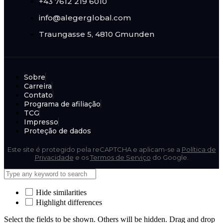
+43 7612 219 6010
info@alegerglobal.com
Traungasse 5, 4810 Gmunden
Sobre
Carreira
Contato
Programa de afiliação
TCG
Impresso
Proteção de dados
Este site é protegido pela reCAPTCHA e aplicam-se a
Política de
Privacidade
e os
Termos de Serviço
do Google.
Hide similarities
Highlight differences
Select the fields to be shown. Others will be hidden. Drag and drop