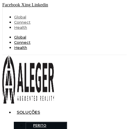
Facebook
Xing
Linkedin
Global
Connect
Health
Global
Connect
Health
SOLUÇÕES
PERITO