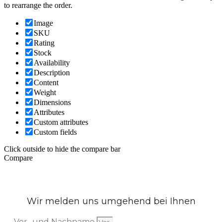
to rearrange the order.
Image
SKU
Rating
Stock
Availability
Description
Content
Weight
Dimensions
Attributes
Custom attributes
Custom fields
Click outside to hide the compare bar
Compare
Wir melden uns umgehend bei Ihnen
Vor- und Nachname