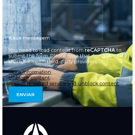
A sua mensagem
You need to load content from
reCAPTCHA
to
submit the form. Please note that doing so will
share data with third-party providers.
More Information
Unblock content
Accept required service and unblock content
ENVIAR