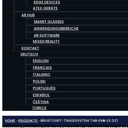
EDGE DEVICES
ATEX GERÄTE
AR HUB
SMART GLASSES
ANWENDUNGSBEREICHE
AR SOFTWARE
MIXED REALITY
KONTAKT
DEUTSCH
ENGLISH
FRANÇAIS
ITALIANO
POLSKI
PORTUGUÊS
ESPAÑOL
ČEŠTINA
TÜRKÇE
HOME
-
PRODUKTE
-
BRUSTGURT-TRAGESYSTEM TAB-EX® 02 DZ1
STARTSEITE
/
PRODUKTE
/
ZUBEHÖR
/ BRUSTGURT-TRAGESYSTEM TAB-EX® 02 