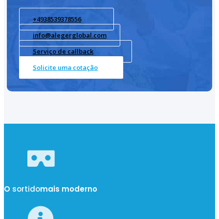
+4938539378556
info@alegerglobal.com
Serviço de callback
Solicite uma cotação
O
sortido
mais moderno