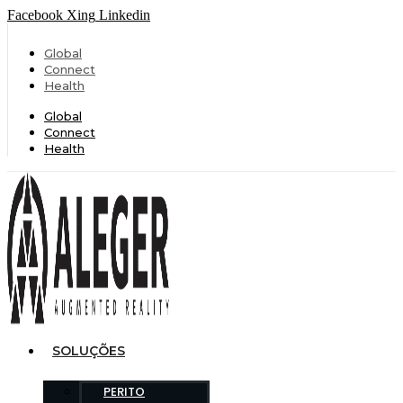
Facebook
Xing
Linkedin
Global
Connect
Health
Global
Connect
Health
SOLUÇÕES
PERITO