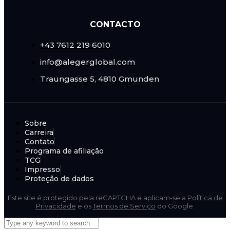
CONTACTO
+43 7612 219 6010
info@alegerglobal.com
Traungasse 5, 4810 Gmunden
Sobre
Carreira
Contato
Programa de afiliação
TCG
Impresso
Proteção de dados
Este site é protegido pela reCAPTCHA e aplicam-se a
Política de
Privacidade
e os
Termos de Serviço
do Google.