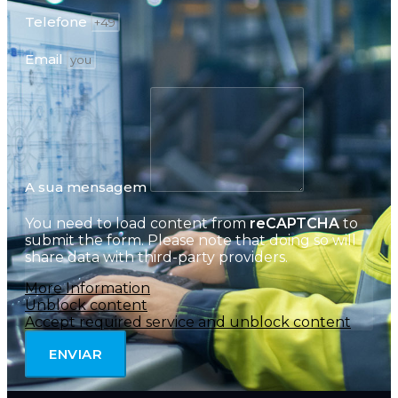
Telefone
Email
A sua mensagem
You need to load content from
reCAPTCHA
to
submit the form. Please note that doing so will
share data with third-party providers.
More Information
Unblock content
Accept required service and unblock content
ENVIAR