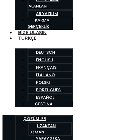
ALANLARI
AR YAZILIM
KARMA
GERÇEKLIK
BIZE ULAŞIN
TÜRKÇE
DEUTSCH
ENGLISH
FRANÇAIS
ITALIANO
POLSKI
PORTUGUÊS
ESPAÑOL
ČEŠTINA
ÇÖZÜMLER
UZAKTAN
UZMAN
YAPAY ZEKA