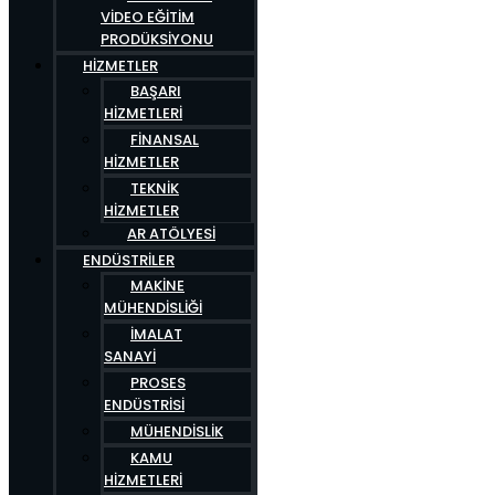
VIDEO EĞITIM
PRODÜKSIYONU
HIZMETLER
BAŞARI
HIZMETLERI
FINANSAL
HIZMETLER
TEKNIK
HIZMETLER
AR ATÖLYESI
ENDÜSTRILER
MAKINE
MÜHENDISLIĞI
İMALAT
SANAYI
PROSES
ENDÜSTRISI
MÜHENDISLIK
KAMU
HIZMETLERI