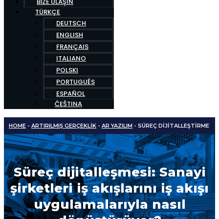
BIZE ULAŞIN
TÜRKÇE
DEUTSCH
ENGLISH
FRANÇAIS
ITALIANO
POLSKI
PORTUGUÊS
ESPAÑOL
ČEŠTINA
HOME
-
ARTIRILMIŞ GERÇEKLIK
-
AR YAZILIM
-
SÜREÇ DIJITALLEŞTIRME
Süreç dijitalleşmesi: Sanayi
şirketleri iş akışlarını iş akışı
uygulamalarıyla nasıl