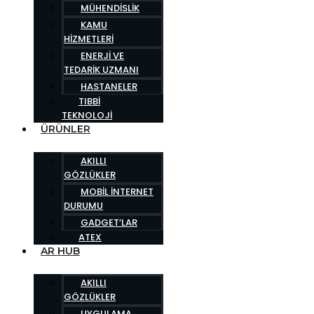
MÜHENDISLIK
KAMU
HIZMETLERI
ENERJI VE
TEDARIK UZMANI
HASTANELER
TIBBI
TEKNOLOJI
ÜRÜNLER
AKILLI
GÖZLÜKLER
MOBIL İNTERNET
DURUMU
GADGET’LAR
ATEX
AR HUB
AKILLI
GÖZLÜKLER
UYGULAMA