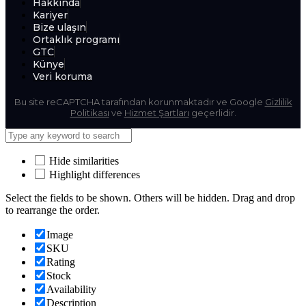
Hakkında
Kariyer
Bize ulaşın
Ortaklık programı
GTC
Künye
Veri koruma
Bu site reCAPTCHA tarafından korunmaktadır ve Google
Gizlilik
Politikası
ve
Hizmet Şartları
geçerlidir.
Hide similarities
Highlight differences
Select the fields to be shown. Others will be hidden. Drag and drop
to rearrange the order.
Image
SKU
Rating
Stock
Availability
Description