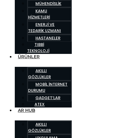
MÜHENDISLIK
KAMU
HIZMETLERI
ENERJI VE
TEDARIK UZMANI
HASTANELER
TIBBI
TEKNOLOJI
ÜRÜNLER
AKILLI
GÖZLÜKLER
MOBIL İNTERNET
DURUMU
GADGET’LAR
ATEX
AR HUB
AKILLI
GÖZLÜKLER
UYGULAMA