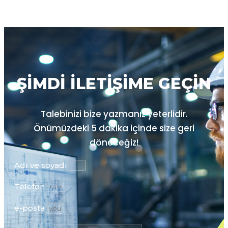
ŞIMDI ILETIŞIME GEÇIN
Talebinizi bize yazmanız yeterlidir.
Önümüzdeki
5 dakika içinde size geri
döneceğiz!
Adı ve soyadı
Telefon
e-posta