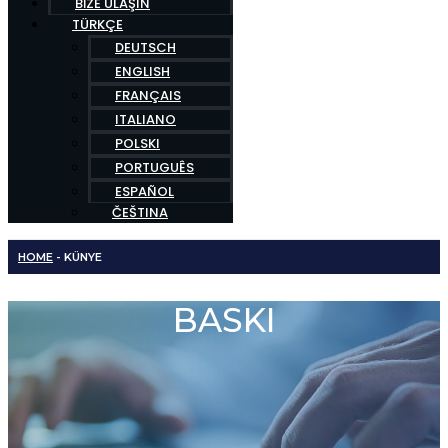
BIZE ULAŞIN
TÜRKÇE
DEUTSCH
ENGLISH
FRANÇAIS
ITALIANO
POLSKI
PORTUGUÊS
ESPAÑOL
ČEŠTINA
HOME
-
KÜNYE
BASKI