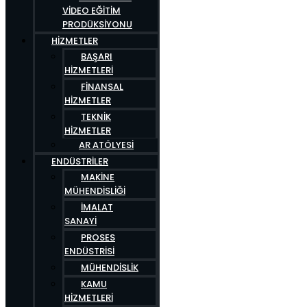
VIDEO EĞITIM
PRODÜKSIYONU
HIZMETLER
BAŞARI
HIZMETLERI
FINANSAL
HIZMETLER
TEKNIK
HIZMETLER
AR ATÖLYESI
ENDÜSTRILER
MAKINE
MÜHENDISLIĞI
İMALAT
SANAYI
PROSES
ENDÜSTRISI
MÜHENDISLIK
KAMU
HIZMETLERI