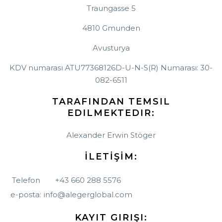
Traungasse 5
4810 Gmunden
Avusturya
KDV numarası ATU77368126
D-U-N-S(R) Numarası: 30-
082-6511
TARAFINDAN TEMSIL
EDILMEKTEDIR:
Alexander Erwin Stöger
İLETİŞİM:
Telefon
+43 660 288 5576
e-posta:
info@alegerglobal.com
KAYIT GIRIŞI: