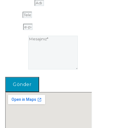
Adı ve soyadı
Telefon
e-posta
Mesajınız*
Gönder