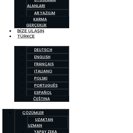
ALANLARI
AR YAZILIM
KARMA
GERÇEKLIK
BIZE ULAŞIN
TÜRKÇE
DEUTSCH
ENGLISH
FRANÇAIS
ITALIANO
POLSKI
PORTUGUÊS
ESPAÑOL
ČEŠTINA
ÇÖZÜMLER
UZAKTAN
UZMAN
YAPAY ZEKA