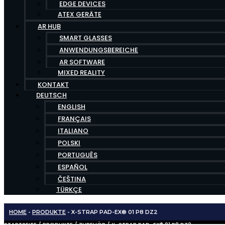
EDGE DEVICES
ATEX GERÄTE
AR HUB
SMART GLASSES
ANWENDUNGSBEREICHE
AR SOFTWARE
MIXED REALITY
KONTAKT
DEUTSCH
ENGLISH
FRANÇAIS
ITALIANO
POLSKI
PORTUGUÊS
ESPAÑOL
ČEŠTINA
TÜRKÇE
HOME
-
PRODUKTE
-
X-STRAP PAD-EX® 01 P8 DZ2
STARTSEITE
/
PRODUKTE
/
ZUBEHÖR
/ X-STRAP PAD-EX® 01 P8 DZ2