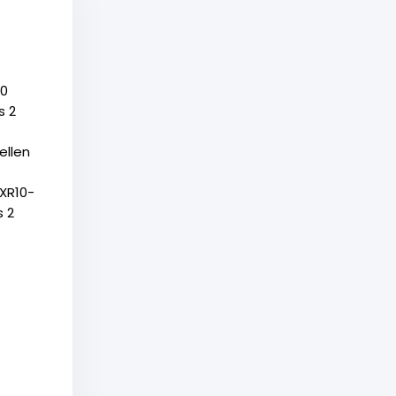
10
s 2
ellen
 XR10-
s 2