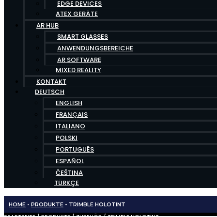
EDGE DEVICES
ATEX GERÄTE
AR HUB
SMART GLASSES
ANWENDUNGSBEREICHE
AR SOFTWARE
MIXED REALITY
KONTAKT
DEUTSCH
ENGLISH
FRANÇAIS
ITALIANO
POLSKI
PORTUGUÊS
ESPAÑOL
ČEŠTINA
TÜRKÇE
HOME
-
PRODUKTE
-
TRIMBLE HOLOTINT
STARTSEITE
/
PRODUKTE
/
ZUBEHÖR
/ TRIMBLE HOLOTINT