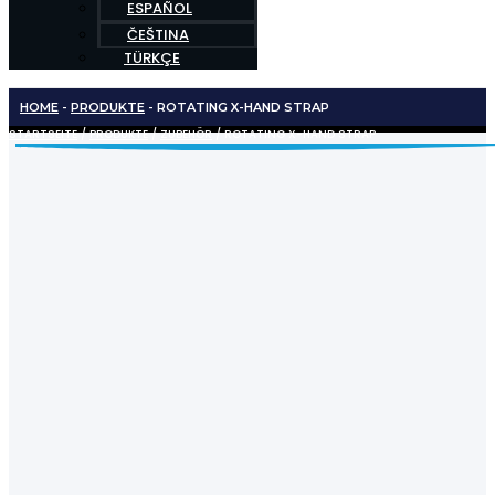
ESPAÑOL
ČEŠTINA
TÜRKÇE
HOME
-
PRODUKTE
-
ROTATING X-HAND STRAP
STARTSEITE
/
PRODUKTE
/
ZUBEHÖR
/ ROTATING X-HAND STRAP