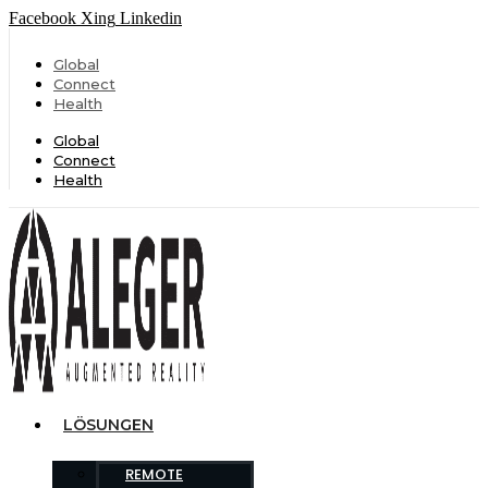
Facebook
Xing
Linkedin
Global
Connect
Health
Global
Connect
Health
LÖSUNGEN
REMOTE