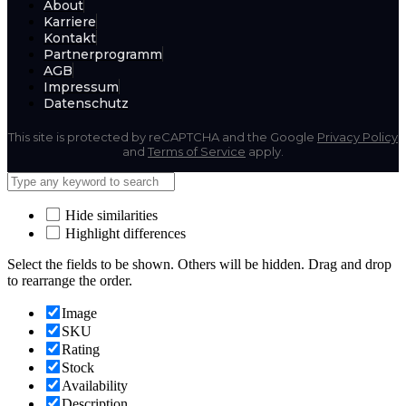
About
Karriere
Kontakt
Partnerprogramm
AGB
Impressum
Datenschutz
This site is protected by reCAPTCHA and the Google
Privacy Policy
and
Terms of Service
apply.
Hide similarities
Highlight differences
Select the fields to be shown. Others will be hidden. Drag and drop
to rearrange the order.
Image
SKU
Rating
Stock
Availability
Description