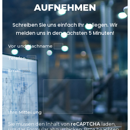
AUFNEHMEN
Schreiben Sie uns einfach Ihr Anliegen. Wir
melden uns in den nächsten
5 Minuten!
Vor und Nachname
Telefon
Email
Ihre Mitteilung
Sie müssen den Inhalt von
reCAPTCHA
laden,
um das Formular abzuschicken. Bitte beachten