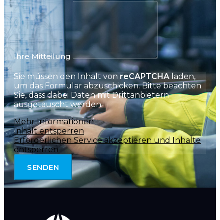
Ihre Mitteilung
Sie müssen den Inhalt von
reCAPTCHA
laden,
um das Formular abzuschicken. Bitte beachten
Sie, dass dabei Daten mit Drittanbietern
ausgetauscht werden.
Mehr Informationen
Inhalt entsperren
Erforderlichen Service akzeptieren und Inhalte
entsperren
SENDEN