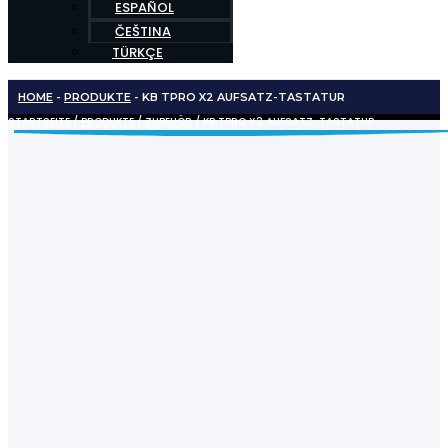
ESPAÑOL
ČEŠTINA
TÜRKÇE
HOME
-
PRODUKTE
-
KB TPRO X2 AUFSATZ-TASTATUR
STARTSEITE
/
PRODUKTE
/
ZUBEHÖR
/ KB TPRO X2 AUFSATZ-TASTATUR