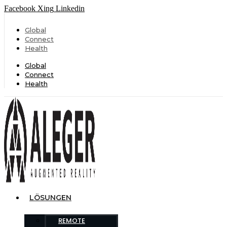
Facebook
Xing
Linkedin
Global
Connect
Health
Global
Connect
Health
LÖSUNGEN
REMOTE