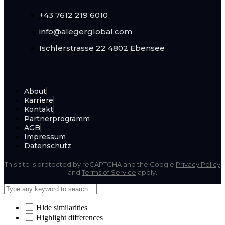
+43 7612 219 6010
info@alegerglobal.com
Ischlerstrasse 22
4802 Ebensee
About
Karriere
Kontakt
Partnerprogramm
AGB
Impressum
Datenschutz
This site is protected by reCAPTCHA and the Google
Privacy Policy
and
Terms of Service
apply.
Hide similarities
Highlight differences