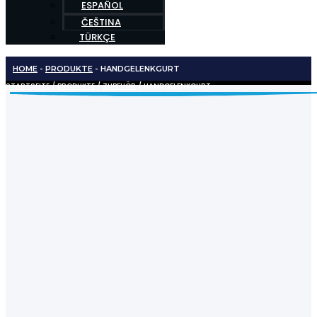
ESPAÑOL
ČEŠTINA
TÜRKÇE
HOME
-
PRODUKTE
-
HANDGELENKGURT
STARTSEITE
/
PRODUKTE
/
ZUBEHÖR
/ HANDGELENKGURT