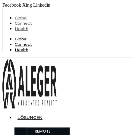
Facebook
Xing
Linkedin
Global
Connect
Health
Global
Connect
Health
LÖSUNGEN
REMOTE