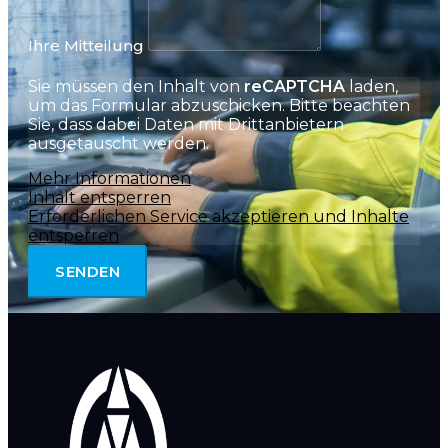
Ihre Mitteilung
Sie müssen den Inhalt von
reCAPTCHA
laden,
um das Formular abzuschicken. Bitte beachten
Sie, dass dabei Daten mit Drittanbietern
ausgetauscht werden.
Mehr Informationen
Inhalt entsperren
Erforderlichen Service akzeptieren und Inhalte
entsperren
SENDEN