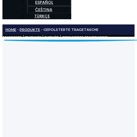
ESPAÑOL
ČEŠTINA
TÜRKÇE
HOME
-
PRODUKTE
-
GEPOLSTERTE TRAGETASCHE
STARTSEITE
/
PRODUKTE
/
ZUBEHÖR
/ GEPOLSTERTE TRAGETASCHE