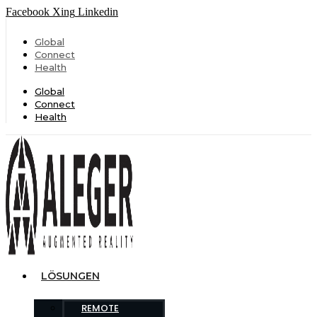
Facebook
Xing
Linkedin
Global
Connect
Health
Global
Connect
Health
LÖSUNGEN
REMOTE