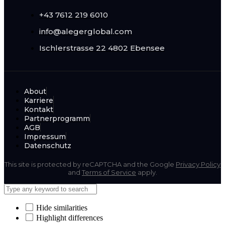
+43 7612 219 6010
info@alegerglobal.com
Ischlerstrasse 22
4802 Ebensee
About
Karriere
Kontakt
Partnerprogramm
AGB
Impressum
Datenschutz
This site is protected by reCAPTCHA and the Google
Privacy Policy
and
Terms of Service
apply.
Hide similarities
Highlight differences