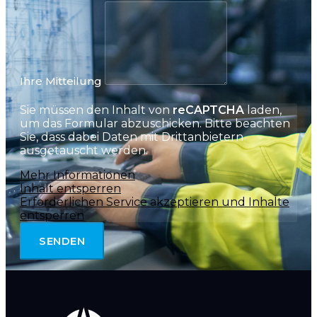
Ihre Mitteilung
Sie müssen den Inhalt von
reCAPTCHA
laden,
um das Formular abzuschicken. Bitte beachten
Sie, dass dabei Daten mit Drittanbietern
ausgetauscht werden.
Mehr Informationen
Inhalt entsperren
Erforderlichen Service akzeptieren und Inhalte
entsperren
SENDEN