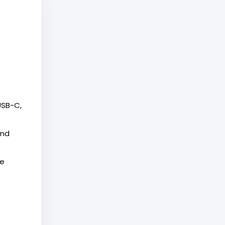
USB-C,
und
re