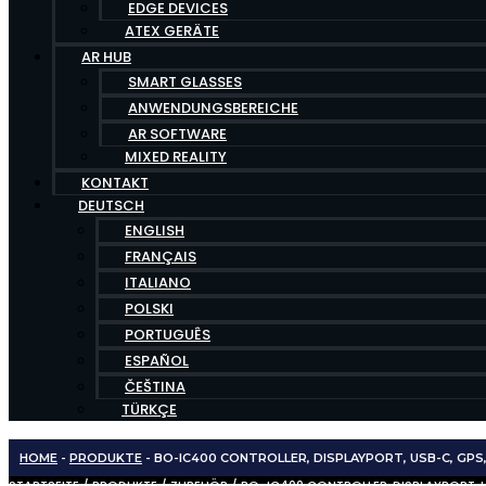
EDGE DEVICES
ATEX GERÄTE
AR HUB
SMART GLASSES
ANWENDUNGSBEREICHE
AR SOFTWARE
MIXED REALITY
KONTAKT
DEUTSCH
ENGLISH
FRANÇAIS
ITALIANO
POLSKI
PORTUGUÊS
ESPAÑOL
ČEŠTINA
TÜRKÇE
HOME
-
PRODUKTE
-
BO-IC400 CONTROLLER, DISPLAYPORT, USB-C, GPS
STARTSEITE
/
PRODUKTE
/
ZUBEHÖR
/ BO-IC400 CONTROLLER, DISPLAYPORT, 