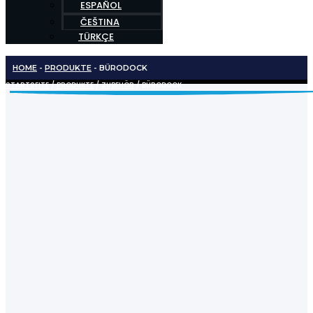
ESPAÑOL
ČEŠTINA
TÜRKÇE
HOME
-
PRODUKTE
-
BÜRODOCK
STARTSEITE
/
PRODUKTE
/
ZUBEHÖR
/ BÜRODOCK