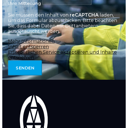
Ihre Mitteilung
Sie müssen den Inhalt von
reCAPTCHA
laden,
um das Formular abzuschicken. Bitte beachten
Sie, dass dabei Daten mit Drittanbietern
ausgetauscht werden.
Mehr Informationen
Inhalt entsperren
Erforderlichen Service akzeptieren und Inhalte
entsperren
SENDEN