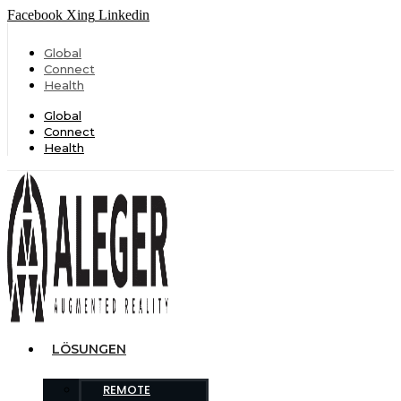
Facebook
Xing
Linkedin
Global
Connect
Health
Global
Connect
Health
LÖSUNGEN
REMOTE