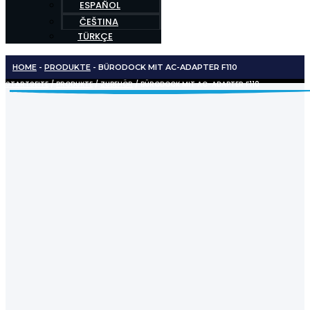
ESPAÑOL
ČEŠTINA
TÜRKÇE
HOME
-
PRODUKTE
-
BÜRODOCK MIT AC-ADAPTER F110
STARTSEITE
/
PRODUKTE
/
ZUBEHÖR
/ BÜRODOCK MIT AC-ADAPTER F110