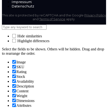
Impressum
Datenschutz
This site is protected by reCAPTCHA and the Google
Privacy Policy
and
Terms of Service
apply.
Hide similarities
Highlight differences
Select the fields to be shown. Others will be hidden. Drag and drop
to rearrange the order.
Image
SKU
Rating
Stock
Availability
Description
Content
Weight
Dimensions
Attributes