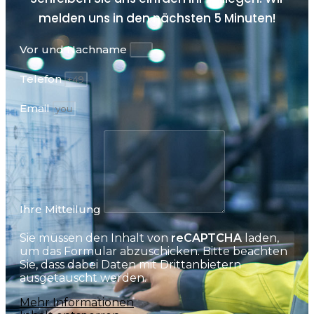
melden uns in den nächsten
5 Minuten!
Vor und Nachname
Telefon
Email
Ihre Mitteilung
Sie müssen den Inhalt von
reCAPTCHA
laden,
um das Formular abzuschicken. Bitte beachten
Sie, dass dabei Daten mit Drittanbietern
ausgetauscht werden.
Mehr Informationen