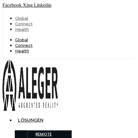
Facebook
Xing
Linkedin
Global
Connect
Health
Global
Connect
Health
LÖSUNGEN
REMOTE