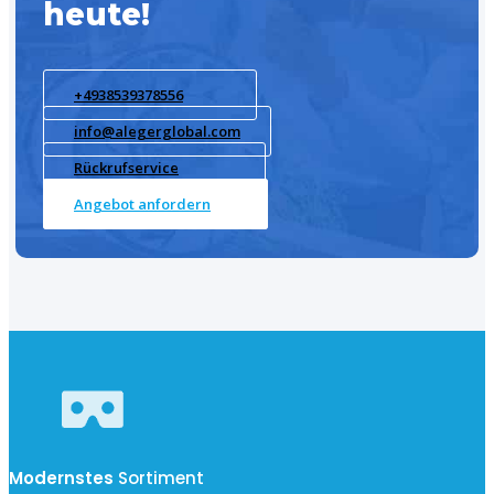
heute!
+4938539378556
info@alegerglobal.com
Rückrufservice
Angebot anfordern
Modernstes
Sortiment