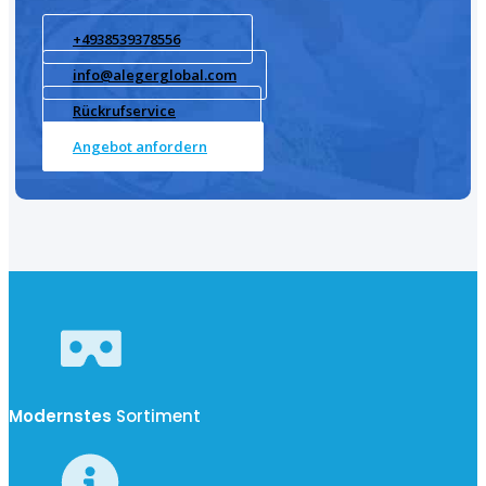
+4938539378556
info@alegerglobal.com
Rückrufservice
Angebot anfordern
Modernstes
Sortiment