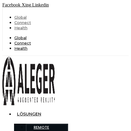
Facebook
Xing
Linkedin
Global
Connect
Health
Global
Connect
Health
LÖSUNGEN
REMOTE