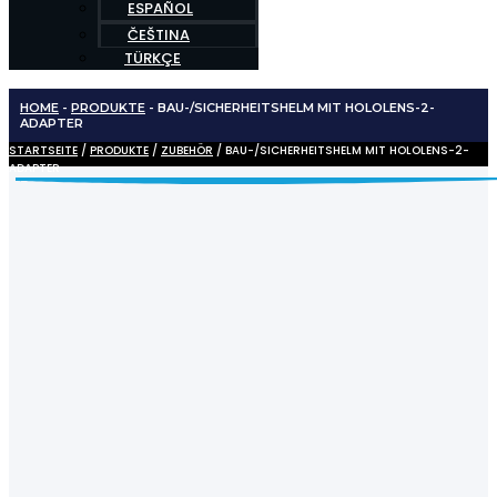
ESPAÑOL
ČEŠTINA
TÜRKÇE
HOME
-
PRODUKTE
-
BAU-/SICHERHEITSHELM MIT HOLOLENS-2-
ADAPTER
STARTSEITE
/
PRODUKTE
/
ZUBEHÖR
/ BAU-/SICHERHEITSHELM MIT HOLOLENS-2-
ADAPTER