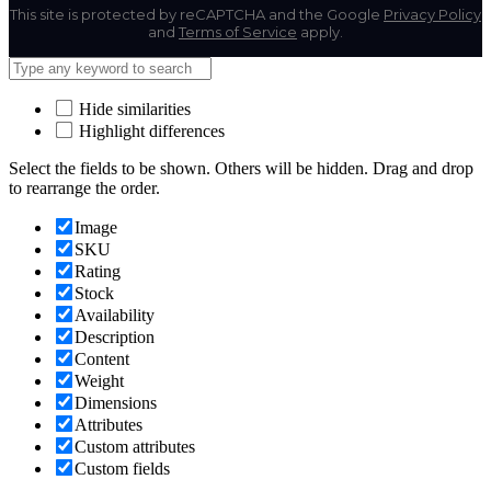
This site is protected by reCAPTCHA and the Google
Privacy Policy
and
Terms of Service
apply.
Hide similarities
Highlight differences
Select the fields to be shown. Others will be hidden. Drag and drop
to rearrange the order.
Image
SKU
Rating
Stock
Availability
Description
Content
Weight
Dimensions
Attributes
Custom attributes
Custom fields