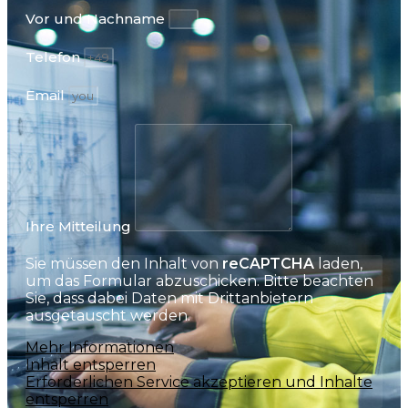
Vor und Nachname
Telefon
Email
Ihre Mitteilung
Sie müssen den Inhalt von
reCAPTCHA
laden,
um das Formular abzuschicken. Bitte beachten
Sie, dass dabei Daten mit Drittanbietern
ausgetauscht werden.
Mehr Informationen
Inhalt entsperren
Erforderlichen Service akzeptieren und Inhalte
entsperren