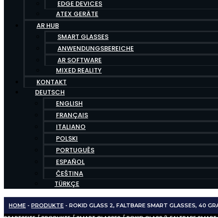
EDGE DEVICES
ATEX GERÄTE
AR HUB
SMART GLASSES
ANWENDUNGSBEREICHE
AR SOFTWARE
MIXED REALITY
KONTAKT
DEUTSCH
ENGLISH
FRANÇAIS
ITALIANO
POLSKI
PORTUGUÊS
ESPAÑOL
ČEŠTINA
TÜRKÇE
HOME
-
PRODUKTE
-
ROKID GLASS 2, FALTBARE SMART GLASSES, 40 GRA
STARTSEITE
/
PRODUKTE
/
SMART GLASSES
/ ROKID GLASS 2, FALTBARE SMART 