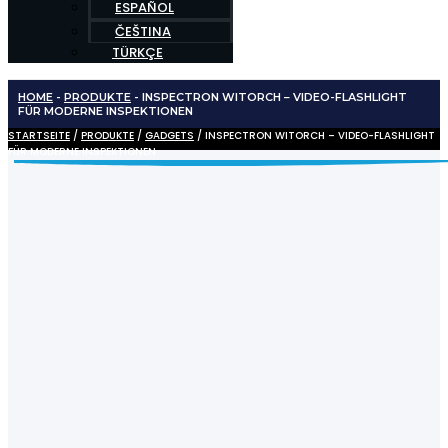
ESPAÑOL
ČEŠTINA
TÜRKÇE
HOME
-
PRODUKTE
-
INSPECTRON WITORCH – VIDEO-FLASHLIGHT
FÜR MODERNE INSPEKTIONEN
STARTSEITE
/
PRODUKTE
/
GADGETS
/ INSPECTRON WITORCH – VIDEO-FLASHLIGHT
FÜR MODERNE INSPEKTIONEN