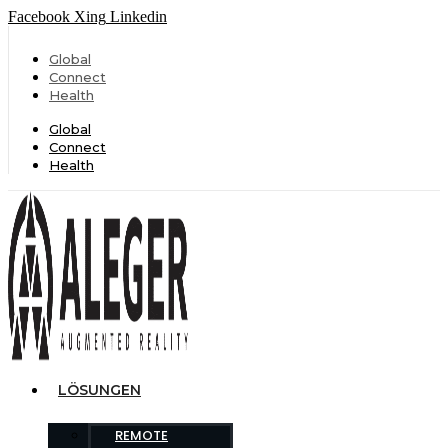
Facebook
Xing
Linkedin
Global
Connect
Health
Global
Connect
Health
LÖSUNGEN
REMOTE