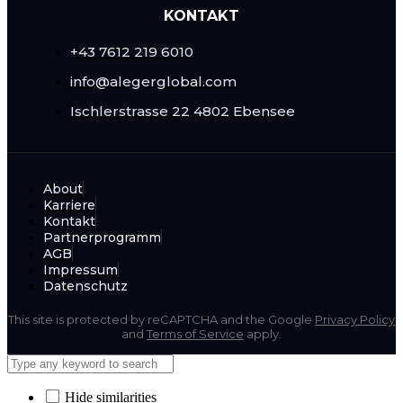
KONTAKT
+43 7612 219 6010
info@alegerglobal.com
Ischlerstrasse 22
4802 Ebensee
About
Karriere
Kontakt
Partnerprogramm
AGB
Impressum
Datenschutz
This site is protected by reCAPTCHA and the Google
Privacy Policy
and
Terms of Service
apply.
Hide similarities