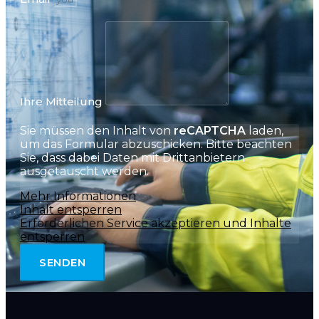
Ihre Mitteilung
Sie müssen den Inhalt von
reCAPTCHA
laden,
um das Formular abzuschicken. Bitte beachten
Sie, dass dabei Daten mit Drittanbietern
ausgetauscht werden.
Mehr Informationen
Inhalt entsperren
Erforderlichen Service akzeptieren und Inhalte
entsperren
SENDEN