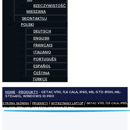
RZECZYWISTOŚĆ
MIESZANA
SKONTAKTUJ
POLSKI
DEUTSCH
ENGLISH
FRANÇAIS
ITALIANO
PORTUGUÊS
ESPAÑOL
ČEŠTINA
TÜRKÇE
HOME
-
PRODUKTY
-
GETAC V110, 11,6 CALA, IP65, MIL-STD-810H, MIL-
STD461G, WINDOWS 10 PRO
STRONA GŁÓWNA
/
PRODUKTY
/
WYTRZYMAŁY LAPTOP
/ GETAC V110, 11,6 CALA, IP65,
MIL-STD-810H, MIL-STD461G, WINDOWS 10 PRO