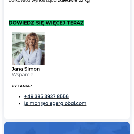
całkowita wynosząca zaledwie 2,1 kg
DOWIEDZ SIĘ WIĘCEJ TERAZ
Jana Simon
Wsparcie
PYTANIA?
+49 385 3937 8556
j.simon@alegerglobal.com