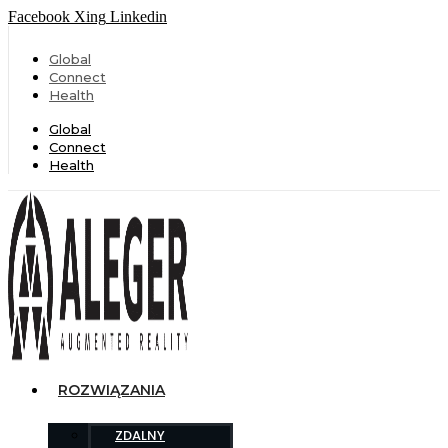
Facebook
Xing
Linkedin
Global
Connect
Health
Global
Connect
Health
ROZWIĄZANIA
ZDALNY