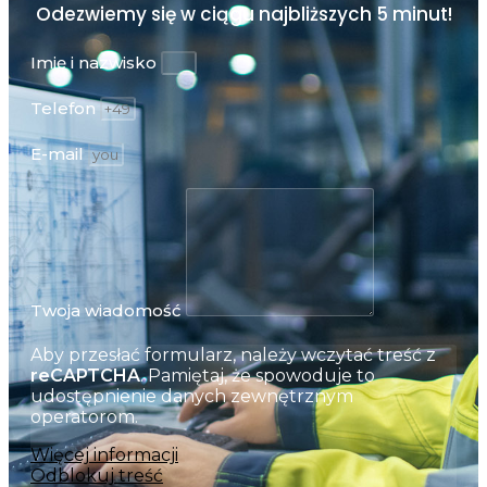
Odezwiemy się w ciągu najbliższych
5 minut!
Imię i nazwisko
Telefon
E-mail
Twoja wiadomość
Aby przesłać formularz, należy wczytać treść z
reCAPTCHA
. Pamiętaj, że spowoduje to
udostępnienie danych zewnętrznym
operatorom.
Więcej informacji
Odblokuj treść