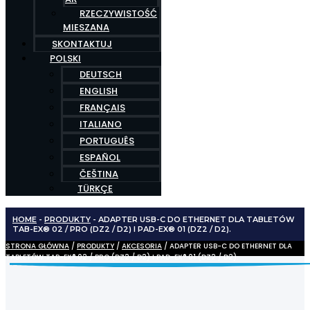
RZECZYWISTOŚĆ
MIESZANA
SKONTAKTUJ
POLSKI
DEUTSCH
ENGLISH
FRANÇAIS
ITALIANO
PORTUGUÊS
ESPAÑOL
ČEŠTINA
TÜRKÇE
HOME
-
PRODUKTY
-
ADAPTER USB-C DO ETHERNET DLA TABLETÓW
TAB-EX® 02 / PRO (DZ2 / D2) I PAD-EX® 01 (DZ2 / D2).
STRONA GŁÓWNA
/
PRODUKTY
/
AKCESORIA
/ ADAPTER USB-C DO ETHERNET DLA
TABLETÓW TAB-EX® 02 / PRO (DZ2 / D2) I PAD-EX® 01 (DZ2 / D2).