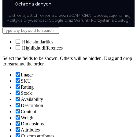
Ochrona danych
Ta strona jest chroniona przez reCAPTCHA i obowiązuje na niej
Polityka prywatności
Google oraz
Warunki korzystania z usługi
.
Hide similarities
Highlight differences
Select the fields to be shown. Others will be hidden. Drag and drop
to rearrange the order.
Image
SKU
Rating
Stock
Availability
Description
Content
Weight
Dimensions
Attributes
Custom attributes