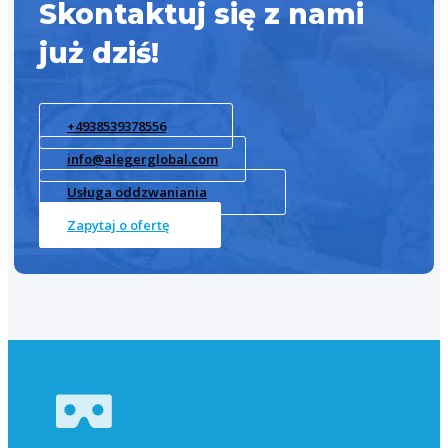
Skontaktuj się z nami
już dziś!
+4938539378556
info@alegerglobal.com
Usługa oddzwaniania
Zapytaj o ofertę