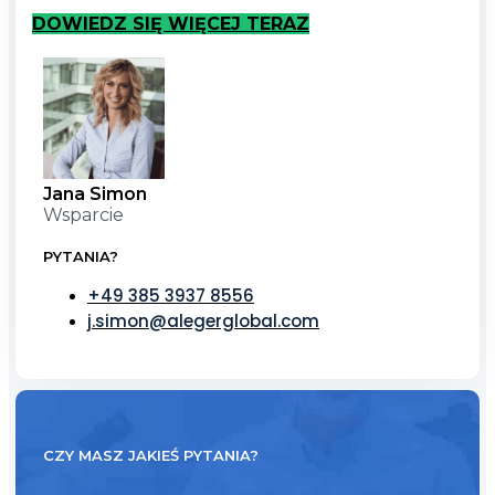
DOWIEDZ SIĘ WIĘCEJ TERAZ
Jana Simon
Wsparcie
PYTANIA?
+49 385 3937 8556
j.simon@alegerglobal.com
CZY MASZ JAKIEŚ PYTANIA?