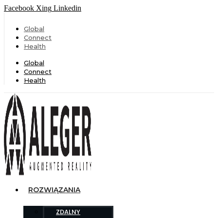
Facebook
Xing
Linkedin
Global
Connect
Health
Global
Connect
Health
ROZWIĄZANIA
ZDALNY