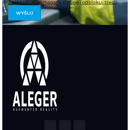
Zaakceptuj wymaganą usługę i odblokuj treści
WYŚLIJ