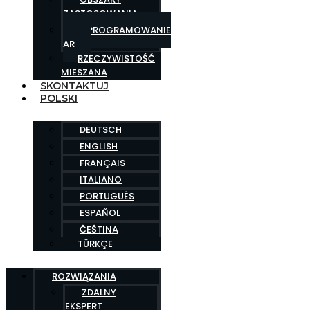
ZASTOSOWANIA
OPROGRAMOWANIE
AR
RZECZYWISTOŚĆ
MIESZANA
SKONTAKTUJ
POLSKI
DEUTSCH
ENGLISH
FRANÇAIS
ITALIANO
PORTUGUÊS
ESPAÑOL
ČEŠTINA
TÜRKÇE
ROZWIĄZANIA
ZDALNY
EKSPERT