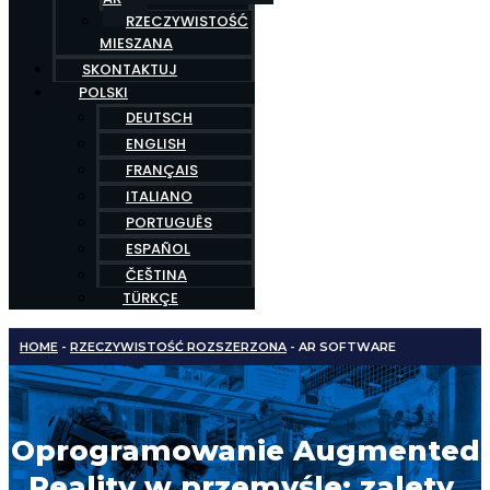
RZECZYWISTOŚĆ
MIESZANA
SKONTAKTUJ
POLSKI
DEUTSCH
ENGLISH
FRANÇAIS
ITALIANO
PORTUGUÊS
ESPAÑOL
ČEŠTINA
TÜRKÇE
HOME
-
RZECZYWISTOŚĆ ROZSZERZONA
-
AR SOFTWARE
Oprogramowanie Augmented
Reality w przemyśle: zalety,