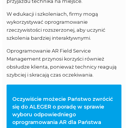
przyjazdu technika na miejsce.
W edukacji i szkoleniach, firmy mogą
wykorzystywać oprogramowanie
rzeczywistości rozszerzonej, aby uczynić
szkolenia bardziej interaktywnymi.
Oprogramowanie AR Field Service
Management przynosi korzyści również
obsłudze klienta, ponieważ technicy reagują
szybciej i skracają czas oczekiwania.
Oczywiście możecie Państwo zwrócić
się do ALEGER o poradę w sprawie
wyboru odpowiedniego
oprogramowania AR dla Państwa