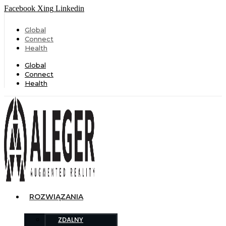
Facebook
Xing
Linkedin
Global
Connect
Health
Global
Connect
Health
ROZWIĄZANIA
ZDALNY