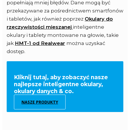
popełniają mniej błędów. Dane mogą być
przekazywane za pośrednictwem smartfonów
i tabletów, jak również poprzez
Okulary do
rzeczywistości mieszanej
inteligentne
okulary i tablety montowane na głowie, takie
jak
HMT-1 od Realwear
można uzyskać
dostęp.
Kliknij tutaj, aby zobaczyć nasze
najlepsze inteligentne okulary,
okulary danych & co.
NASZE PRODUKTY