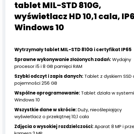
tablet MIL-STD 810G,
wyświetlacz HD 10,1 cala, IP
Windows 10
Wytrzymały tablet MIL-STD 810G i certyfikat IP65
Sprawne wykonywanie złożonych zadań:
Wydajny
procesor i5 i 8 GB pamięci RAM
Szybki odczyt i zapis danych:
Tablet z dyskiem SSD 
pojemności 256 GB
Wspólne oprogramowanie:
Tablet działa w system
Windows 10
Wszystkie dane w skrócie:
Duży, nieoślepiający
wyświetlacz o przekątnej 10,1 cala
Zdjęcia o wysokiej rozdzielczości:
Aparat 8 MP i prz
kamera 2 MP