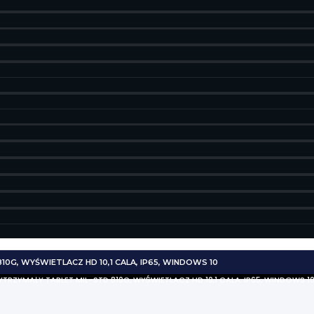
0G, WYŚWIETLACZ HD 10,1 CALA, IP65, WINDOWS 10
TRZYMAŁY TABLET MIL-STD 810G, WYŚWIETLACZ HD 10,1 CALA, IP65, WINDOWS 1