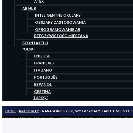
ATEX
AR HUB
INTELIGENTNE OKULARY
OBSZARY ZASTOSOWANIA
OPROGRAMOWANIE AR
RZECZYWISTOŚĆ MIESZANA
SKONTAKTUJ
POLSKI
ENGLISH
FRANÇAIS
ITALIANO
PORTUGUÊS
ESPAÑOL
ČEŠTINA
TÜRKÇE
HOME
-
PRODUKTY
-
PANASONIC FZ-G1, WYTRZYMAŁY TABLET MIL-STD 81
STRONA GŁÓWNA
/
PRODUKTY
/
WYTRZYMAŁY TABLET
/ PANASONIC FZ-G1, WY