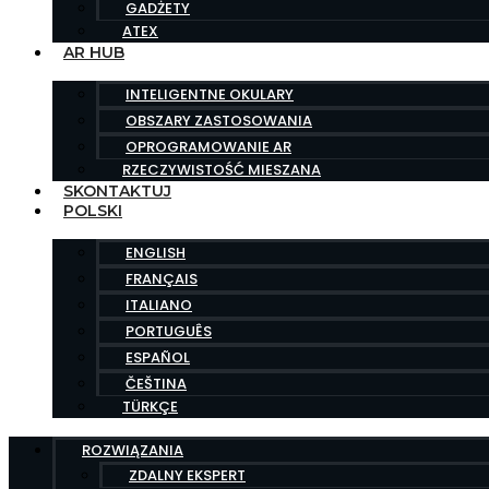
GADŻETY
ATEX
AR HUB
INTELIGENTNE OKULARY
OBSZARY ZASTOSOWANIA
OPROGRAMOWANIE AR
RZECZYWISTOŚĆ MIESZANA
SKONTAKTUJ
POLSKI
ENGLISH
FRANÇAIS
ITALIANO
PORTUGUÊS
ESPAÑOL
ČEŠTINA
TÜRKÇE
ROZWIĄZANIA
ZDALNY EKSPERT