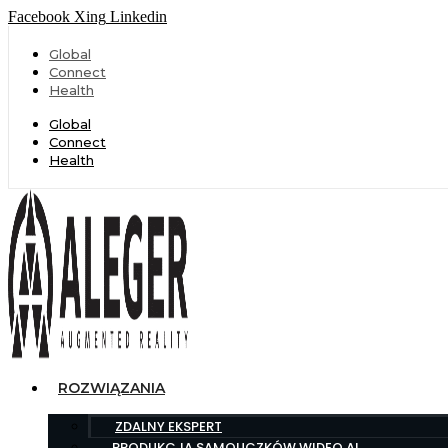
Facebook
Xing
Linkedin
Global
Connect
Health
Global
Connect
Health
ROZWIĄZANIA
ZDALNY EKSPERT
PRODUKCJA SAMOUCZKÓW WIDEO AI