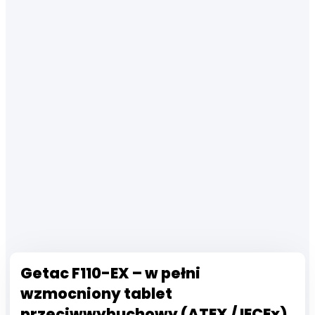
Getac F110-EX – w pełni
wzmocniony tablet
przeciwwybuchowy (ATEX / IECEx)