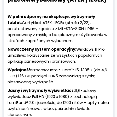
W pełni odporny na eksplozje, wytrzymały
tablet:
Certyfikat ATEX i IECEx (strefa 2/22),
przetestowany zgodnie z MIL-STD-810H i IP66 –
opracowany z myślą o bezpiecznym użytkowaniu w
strefach zagrożonych wybuchem.
Nowoczesny system operacyjny:
Windows 11 Pro
umożliwia korzystanie ze wszystkich popularnych
aplikacji biznesowych i branżowych.
Wydajność:
Procesor Intel® Core™ i5-1335U (do 4,6
GHz) i 16 GB pamięci DDR5 zapewniają szybką i
niezawodną wydajność.
Jasny i wytrzymały wyświetlacz:
11,6-calowy
wyświetlacz Full HD (1920 x 1080) z technologią
LumiBond® 2.0 i jasnością do 1200 nitów – optymalna
czytelność nawet w bezpośrednim świetle
słonecznym.