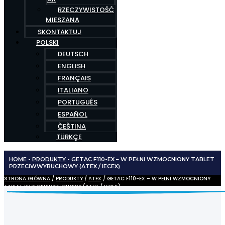
RZECZYWISTOŚĆ
MIESZANA
SKONTAKTUJ
POLSKI
DEUTSCH
ENGLISH
FRANÇAIS
ITALIANO
PORTUGUÊS
ESPAÑOL
ČEŠTINA
TÜRKÇE
HOME
-
PRODUKTY
-
GETAC F110-EX – W PEŁNI WZMOCNIONY TABLET
PRZECIWWYBUCHOWY (ATEX / IECEX)
STRONA GŁÓWNA
/
PRODUKTY
/
ATEX
/ GETAC F110-EX – W PEŁNI WZMOCNIONY
TABLET PRZECIWWYBUCHOWY (ATEX / IECEX)