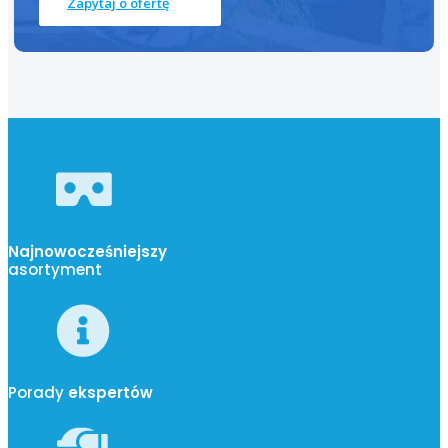
Zapytaj o ofertę
Najnowocześniejszy
asortyment
Porady
ekspertów