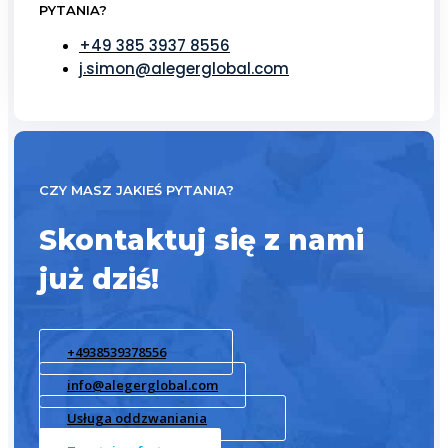
PYTANIA?
+49 385 3937 8556
j.simon@alegerglobal.com
CZY MASZ JAKIEŚ PYTANIA?
Skontaktuj się z nami
już dziś!
+4938539378556
info@alegerglobal.com
Usługa oddzwaniania