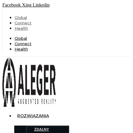
Facebook
Xing
Linkedin
Global
Connect
Health
Global
Connect
Health
ROZWIĄZANIA
ZDALNY