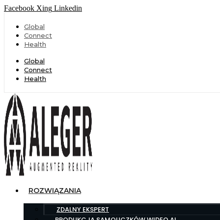
Facebook
Xing
Linkedin
Global
Connect
Health
Global
Connect
Health
ROZWIĄZANIA
ZDALNY EKSPERT
PRODUKCJA SAMOUCZKÓW WIDEO AI