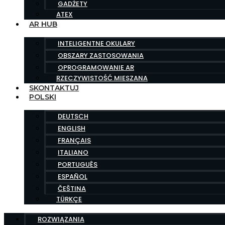
GADŻETY
ATEX
AR HUB
INTELIGENTNE OKULARY
OBSZARY ZASTOSOWANIA
OPROGRAMOWANIE AR
RZECZYWISTOŚĆ MIESZANA
SKONTAKTUJ
POLSKI
DEUTSCH
ENGLISH
FRANÇAIS
ITALIANO
PORTUGUÊS
ESPAÑOL
ČEŠTINA
TÜRKÇE
ROZWIĄZANIA