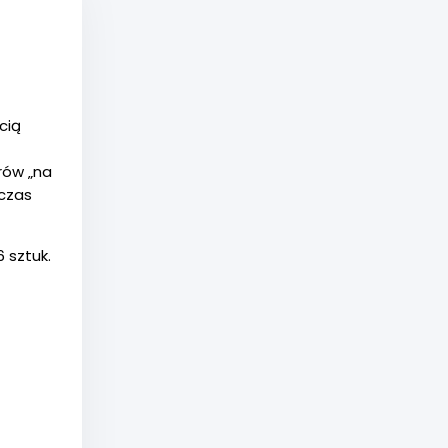
cią
rów „na
czas
 sztuk.