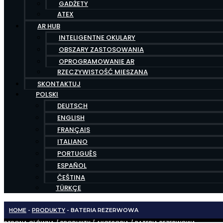
GADŻETY
ATEX
AR HUB
INTELIGENTNE OKULARY
OBSZARY ZASTOSOWANIA
OPROGRAMOWANIE AR
RZECZYWISTOŚĆ MIESZANA
SKONTAKTUJ
POLSKI
DEUTSCH
ENGLISH
FRANÇAIS
ITALIANO
PORTUGUÊS
ESPAÑOL
ČEŠTINA
TÜRKÇE
HOME
-
PRODUKTY
-
BATERIA REZERWOWA
STRONA GŁÓWNA
/
PRODUKTY
/
AKCESORIA
/ BATERIA REZERWOWA