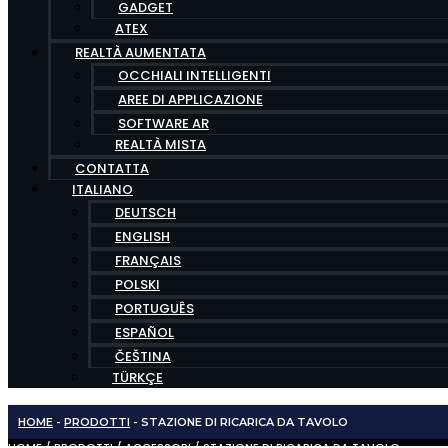
GADGET
ATEX
REALTÀ AUMENTATA
OCCHIALI INTELLIGENTI
AREE DI APPLICAZIONE
SOFTWARE AR
REALTÀ MISTA
CONTATTA
ITALIANO
DEUTSCH
ENGLISH
FRANÇAIS
POLSKI
PORTUGUÊS
ESPAÑOL
ČEŠTINA
TÜRKÇE
HOME
-
PRODOTTI
-
STAZIONE DI RICARICA DA TAVOLO
HOME
/
PRODOTTI
/
ACCESSORI
/ STAZIONE DI RICARICA DA TAVOLO