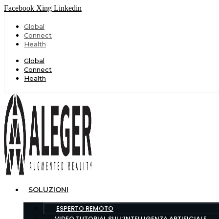
Facebook
Xing
Linkedin
Global
Connect
Health
Global
Connect
Health
SOLUZIONI
ESPERTO REMOTO
VIDEO TUTORIAL SULL’INTELLIGENZA ARTIFICIALE