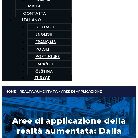
MISTA
CONTATTA
ITALIANO
DEUTSCH
ENGLISH
FRANÇAIS
POLSKI
PORTUGUÊS
ESPAÑOL
ČEŠTINA
TÜRKÇE
HOME
-
REALTÀ AUMENTATA
-
AREE DI APPLICAZIONE
Aree di applicazione della
realtà aumentata: Dalla