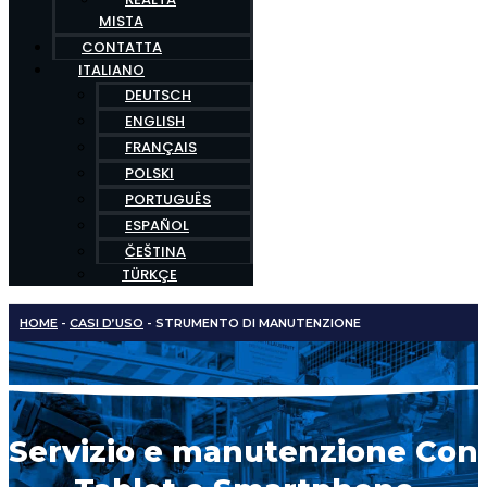
MISTA
CONTATTA
ITALIANO
DEUTSCH
ENGLISH
FRANÇAIS
POLSKI
PORTUGUÊS
ESPAÑOL
ČEŠTINA
TÜRKÇE
HOME
-
CASI D’USO
-
STRUMENTO DI MANUTENZIONE
Servizio e manutenzione
Con