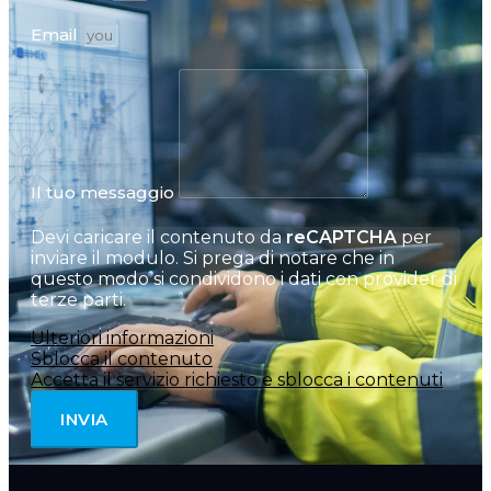
Email
Il tuo messaggio
Devi caricare il contenuto da
reCAPTCHA
per
inviare il modulo. Si prega di notare che in
questo modo si condividono i dati con provider di
terze parti.
Ulteriori informazioni
Sblocca il contenuto
Accetta il servizio richiesto e sblocca i contenuti
INVIA