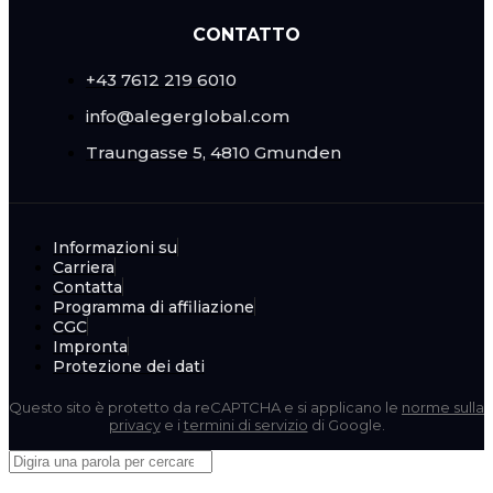
CONTATTO
+43 7612 219 6010
info@alegerglobal.com
Traungasse 5, 4810 Gmunden
Informazioni su
Carriera
Contatta
Programma di affiliazione
CGC
Impronta
Protezione dei dati
Questo sito è protetto da reCAPTCHA e si applicano le
norme sulla
privacy
e i
termini di servizio
di Google.