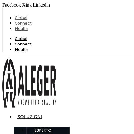
Facebook
Xing
Linkedin
Global
Connect
Health
Global
Connect
Health
SOLUZIONI
ESPERTO