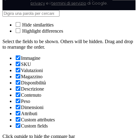
privacy
e i
termini di servizio
di Google.
Hide similarities
Highlight differences
Select the fields to be shown. Others will be hidden. Drag and drop
to rearrange the order.
Immagine
SKU
Valutazioni
Magazzino
Disponibilità
Descrizione
Contenuto
Peso
Dimensioni
Attributi
Custom attributes
Custom fields
Click outside to hide the compare bar