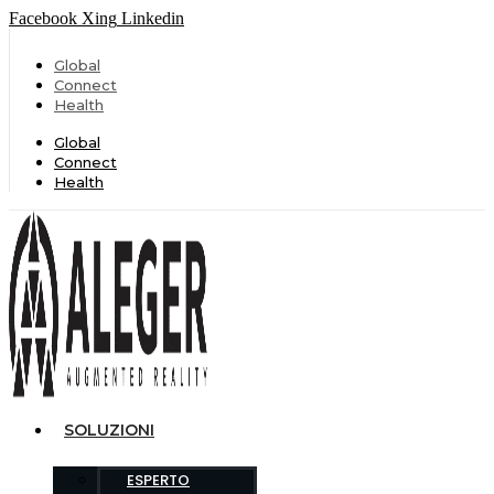
Facebook
Xing
Linkedin
Global
Connect
Health
Global
Connect
Health
SOLUZIONI
ESPERTO