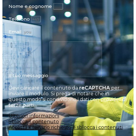
Nome e cognome
Telefono
Email
Il tuo messaggio
Devi caricare il contenuto da
reCAPTCHA
per
inviare il modulo. Si prega di notare che in
questo modo si condividono i dati con provider di
terze parti.
Ulteriori informazioni
Sblocca il contenuto
Accetta il servizio richiesto e sblocca i contenuti