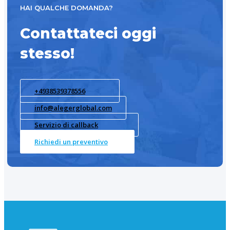
HAI QUALCHE DOMANDA?
Contattateci oggi
stesso!
+4938539378556
info@alegerglobal.com
Servizio di callback
Richiedi un preventivo