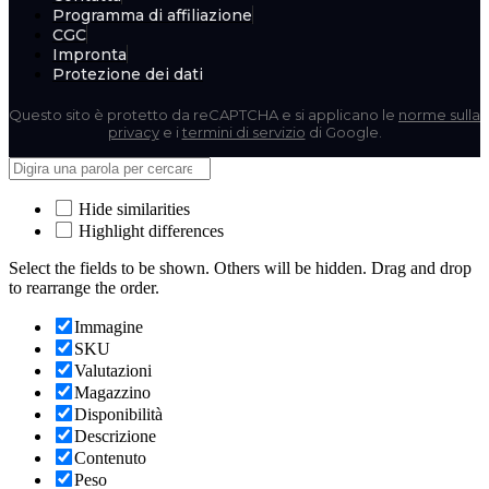
Programma di affiliazione
CGC
Impronta
Protezione dei dati
Questo sito è protetto da reCAPTCHA e si applicano le
norme sulla
privacy
e i
termini di servizio
di Google.
Hide similarities
Highlight differences
Select the fields to be shown. Others will be hidden. Drag and drop
to rearrange the order.
Immagine
SKU
Valutazioni
Magazzino
Disponibilità
Descrizione
Contenuto
Peso