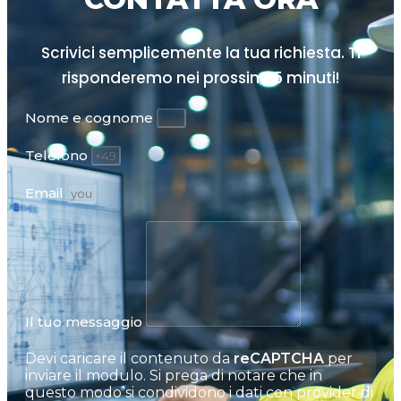
Scrivici semplicemente la tua richiesta. Ti
risponderemo nei prossimi
5 minuti!
Nome e cognome
Telefono
Email
Il tuo messaggio
Devi caricare il contenuto da
reCAPTCHA
per
inviare il modulo. Si prega di notare che in
questo modo si condividono i dati con provider di