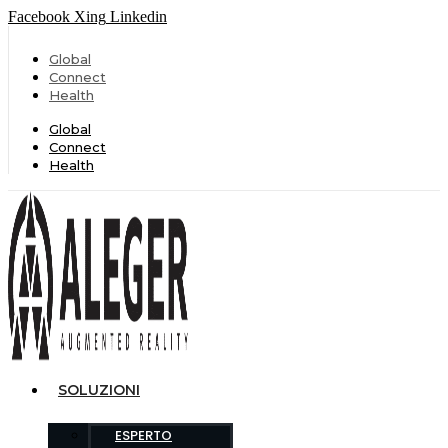
Facebook
Xing
Linkedin
Global
Connect
Health
Global
Connect
Health
SOLUZIONI
ESPERTO