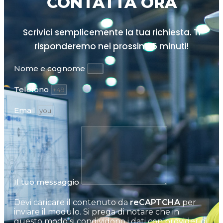
CONTATTA ORA
Scrivici semplicemente la tua richiesta. Ti
risponderemo nei prossimi
5 minuti!
Nome e cognome
Telefono
Email
Il tuo messaggio
Devi caricare il contenuto da
reCAPTCHA
per
inviare il modulo. Si prega di notare che in
questo modo si condividono i dati con provider di