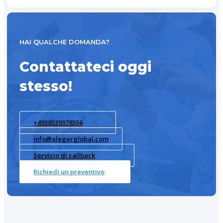
HAI QUALCHE DOMANDA?
Contattateci oggi
stesso!
+4938539378556
info@alegerglobal.com
Servizio di callback
Richiedi un preventivo