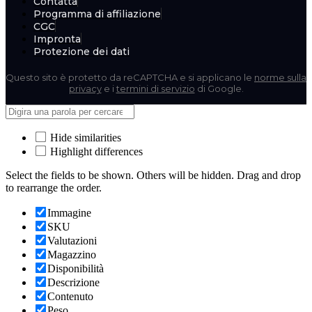
Contatta
Programma di affiliazione
CGC
Impronta
Protezione dei dati
Questo sito è protetto da reCAPTCHA e si applicano le
norme sulla
privacy
e i
termini di servizio
di Google.
Hide similarities
Highlight differences
Select the fields to be shown. Others will be hidden. Drag and drop
to rearrange the order.
Immagine
SKU
Valutazioni
Magazzino
Disponibilità
Descrizione
Contenuto
Peso