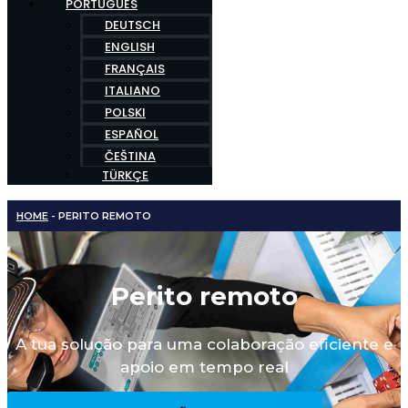
PORTUGUÊS
DEUTSCH
ENGLISH
FRANÇAIS
ITALIANO
POLSKI
ESPAÑOL
ČEŠTINA
TÜRKÇE
HOME
-
PERITO REMOTO
Perito remoto
A tua solução para uma colaboração eficiente e
apoio em tempo real