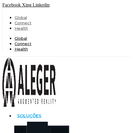
Facebook
Xing
Linkedin
Global
Connect
Health
Global
Connect
Health
SOLUÇÕES
PERITO