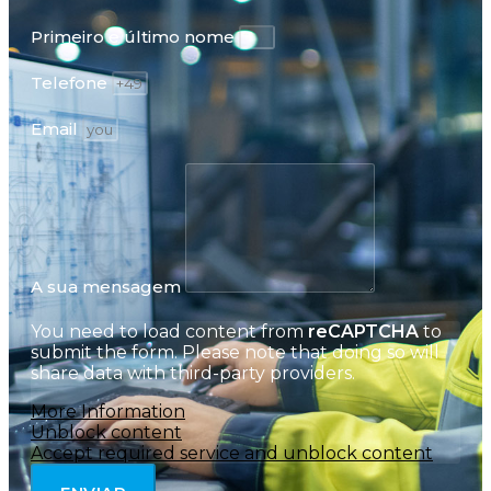
Primeiro e último nome
Telefone
Email
A sua mensagem
You need to load content from
reCAPTCHA
to
submit the form. Please note that doing so will
share data with third-party providers.
More Information
Unblock content
Accept required service and unblock content