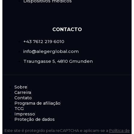
Dispositivos médicos
CONTACTO
+43 7612 219 6010
info@alegerglobal.com
Traungasse 5, 4810 Gmunden
Sobre
Carreira
Contato
Programa de afiliação
TCG
Impresso
Proteção de dados
Este site é protegido pela reCAPTCHA e aplicam-se a
Política de