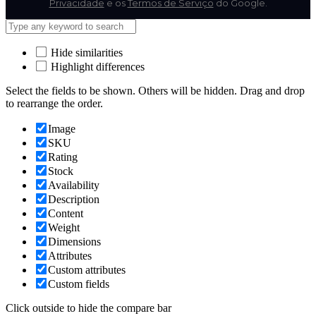
Privacidade
e os
Termos de Serviço
do Google.
Hide similarities
Highlight differences
Select the fields to be shown. Others will be hidden. Drag and drop
to rearrange the order.
Image
SKU
Rating
Stock
Availability
Description
Content
Weight
Dimensions
Attributes
Custom attributes
Custom fields
Click outside to hide the compare bar