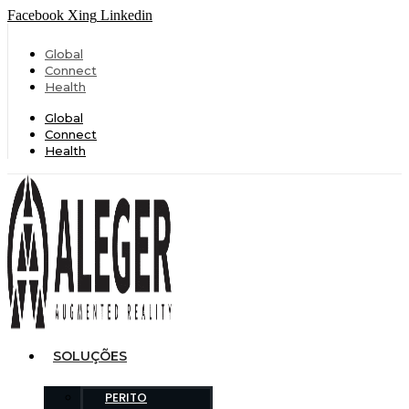
Facebook
Xing
Linkedin
Global
Connect
Health
Global
Connect
Health
SOLUÇÕES
PERITO