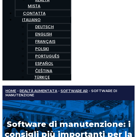
MISTA
CONTATTA
ITALIANO
DEUTSCH
ENGLISH
FRANÇAIS
POLSKI
PORTUGUÊS
ESPAÑOL
ČEŠTINA
TÜRKÇE
HOME
-
REALTÀ AUMENTATA
-
SOFTWARE AR
-
SOFTWARE DI
MANUTENZIONE
Software di manutenzione: i
consigli più importanti per la