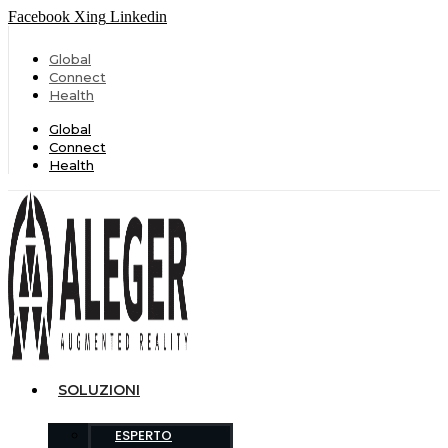
Facebook
Xing
Linkedin
Global
Connect
Health
Global
Connect
Health
SOLUZIONI
ESPERTO