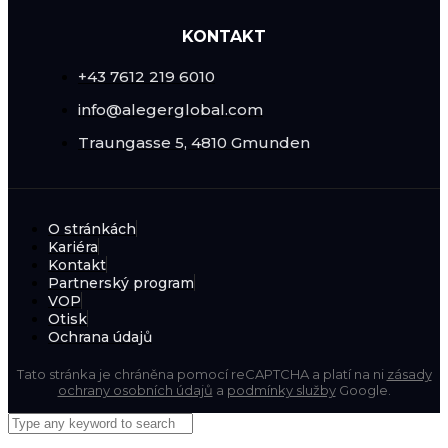
KONTAKT
+43 7612 219 6010
info@alegerglobal.com
Traungasse 5, 4810 Gmunden
O stránkách
Kariéra
Kontakt
Partnerský program
VOP
Otisk
Ochrana údajů
Tato stránka je chráněna pomocí reCAPTCHA a platí na ni
zásady
ochrany osobních údajů
a
podmínky služby
Google.