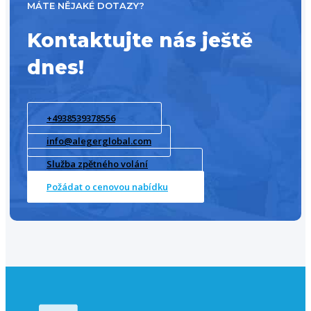
MÁTE NĚJAKÉ DOTAZY?
Kontaktujte nás ještě
dnes!
+4938539378556
info@alegerglobal.com
Služba zpětného volání
Požádat o cenovou nabídku