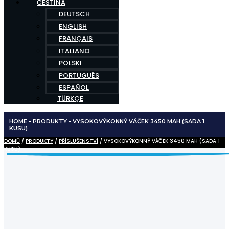
ČEŠTINA
DEUTSCH
ENGLISH
FRANÇAIS
ITALIANO
POLSKI
PORTUGUÊS
ESPAÑOL
TÜRKÇE
HOME
-
PRODUKTY
-
VYSOKOVÝKONNÝ VÁČEK 3450 MAH (SADA 1
KUSU)
DOMŮ
/
PRODUKTY
/
PŘÍSLUŠENSTVÍ
/ VYSOKOVÝKONNÝ VÁČEK 3450 MAH (SADA 1
KUSU)