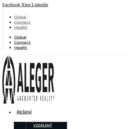
Facebook
Xing
Linkedin
Global
Connect
Health
Global
Connect
Health
ŘEŠENÍ
VZDÁLENÝ