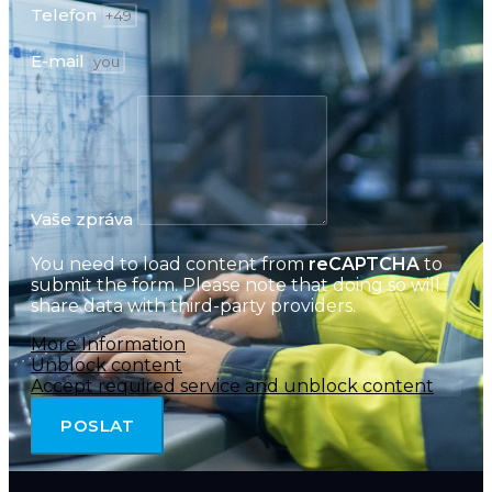
Telefon
E-mail
Vaše zpráva
You need to load content from
reCAPTCHA
to
submit the form. Please note that doing so will
share data with third-party providers.
More Information
Unblock content
Accept required service and unblock content
POSLAT