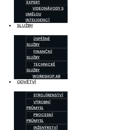
EXPERT
VIDEONÁVODY S
UMĚLOU
INTELIGENCÍ
SLUŽBY
ÚSPĚŠNÉ
SLUŽBY
FINANČNÍ
SLUŽBY
TECHNICKÉ
SLUŽBY
WORKSHOP AR
ODVĚTVÍ
STROJÍRENSTVÍ
VÝROBNÍ
PRŮMYSL
PROCESNÍ
PRŮMYSL
INŽENÝRSTVÍ