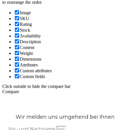
to rearrange the order.
Image
SKU
Rating
Stock
Availability
Description
Content
Weight
Dimensions
Attributes
Custom attributes
Custom fields
Click outside to hide the compare bar
Compare
Wir melden uns umgehend bei Ihnen
Vor- und Nachname