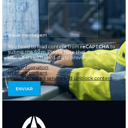
A sua mensagem
You need to load content from
reCAPTCHA
to
submit the form. Please note that doing so will
share data with third-party providers.
More Information
Unblock content
Accept required service and unblock content
ENVIAR