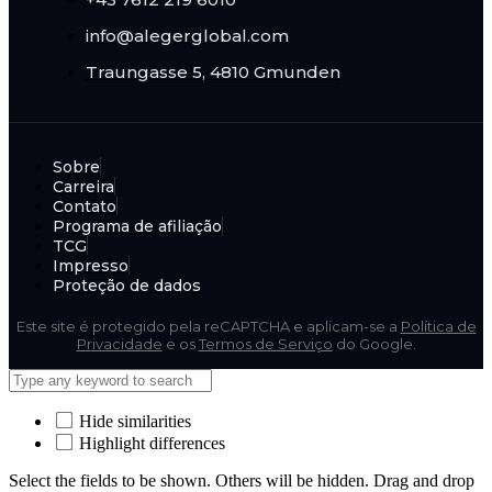
info@alegerglobal.com
Traungasse 5, 4810 Gmunden
Sobre
Carreira
Contato
Programa de afiliação
TCG
Impresso
Proteção de dados
Este site é protegido pela reCAPTCHA e aplicam-se a
Política de
Privacidade
e os
Termos de Serviço
do Google.
Hide similarities
Highlight differences
Select the fields to be shown. Others will be hidden. Drag and drop