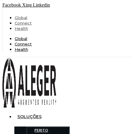
Facebook
Xing
Linkedin
Global
Connect
Health
Global
Connect
Health
SOLUÇÕES
PERITO