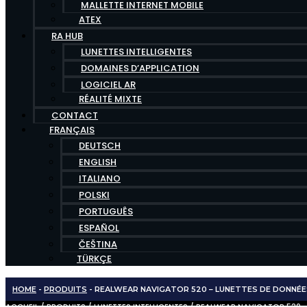
MALLETTE INTERNET MOBILE
ATEX
RA HUB
LUNETTES INTELLIGENTES
DOMAINES D’APPLICATION
LOGICIEL AR
RÉALITÉ MIXTE
CONTACT
FRANÇAIS
DEUTSCH
ENGLISH
ITALIANO
POLSKI
PORTUGUÊS
ESPAÑOL
ČEŠTINA
TÜRKÇE
HOME
-
PRODUITS
-
REALWEAR NAVIGATOR 520 – LUNETTES DE DONNÉE
ACCUEIL
/
PRODUITS
/
LUNETTES INTELLIGENTES
/ REALWEAR NAVIGATOR 520 –