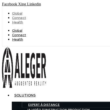
Facebook
Xing
Linkedin
Global
Connect
Health
Global
Connect
Health
SOLUTIONS
EXPERT À DISTANCE
IA VIDÉO D’INSTRUCTION PRODUCTION