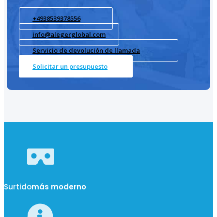
+4938539378556
info@alegerglobal.com
Servicio de devolución de llamada
Solicitar un presupuesto
Surtido
más moderno