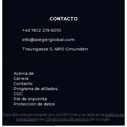
CONTACTO
+43 7612 219 6010
info@alegerglobal.com
Traungasse 5, 4810 Gmunden
Acerca de
Carrera
Contacto
Programa de afiliados
CGC
Pie de imprenta
Protección de datos
Este sitio está protegido por reCAPTCHA y se aplican la
política de
privacidad
y las
condiciones de servicio
de Google.