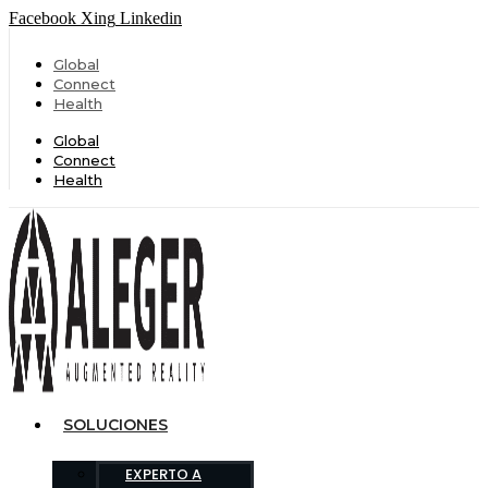
Facebook
Xing
Linkedin
Global
Connect
Health
Global
Connect
Health
SOLUCIONES
EXPERTO A