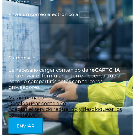
Teléfono
Envíe un correo electrónico a
Su mensaje
Es necesario cargar contenido de
reCAPTCHA
para enviar el formulario. Ten en cuenta que al
hacerlo compartirás datos con terceros
proveedores.
Más información
Desbloquear contenido
Aceptar el servicio requerido y desbloquear los
contenidos
ENVIAR