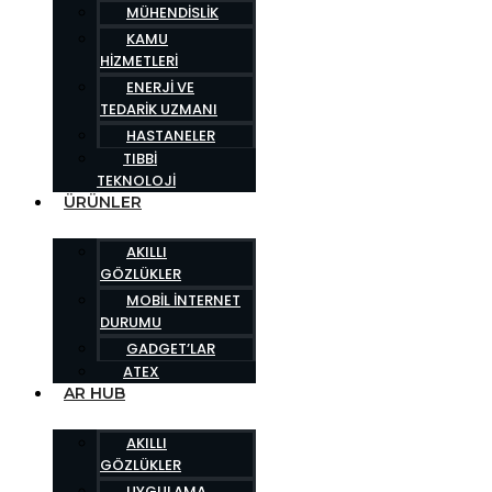
MÜHENDISLIK
KAMU
HIZMETLERI
ENERJI VE
TEDARIK UZMANI
HASTANELER
TIBBI
TEKNOLOJI
ÜRÜNLER
AKILLI
GÖZLÜKLER
MOBIL İNTERNET
DURUMU
GADGET’LAR
ATEX
AR HUB
AKILLI
GÖZLÜKLER
UYGULAMA