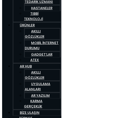
TEDARIK UZMANI
HASTANELER
TIBBI
TEKNOLOJI
ÜRÜNLER
AKILLI
GÖZLÜKLER
MOBIL İNTERNET
DURUMU
GADGET’LAR
ATEX
AR HUB
AKILLI
GÖZLÜKLER
UYGULAMA
ALANLARI
AR YAZILIM
KARMA
GERÇEKLIK
BIZE ULAŞIN