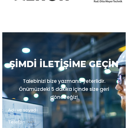
ŞIMDI ILETIŞIME GEÇIN
Talebinizi bize yazmanız yeterlidir.
Önümüzdeki
5 dakika içinde size geri
döneceğiz!
Adı ve soyadı
Telefon