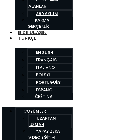
ALANLARI
AR YAZILIM
KARMA
GERÇEKLIK
BIZE ULAŞIN
TÜRKÇE
ENGLISH
FRANÇAIS
ITALIANO
POLSKI
PORTUGUÊS
ESPAÑOL
ČEŠTINA
ÇÖZÜMLER
UZAKTAN
UZMAN
YAPAY ZEKA
VIDEO EĞITIM