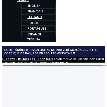
TÜRKÇE
ENGLISH
FRANÇAIS
ITALIANO
POLSKI
PORTUGUÊS
ESPAÑOL
ČEŠTINA
HOME
-
ÜRÜNLER
-
DYNAEDGE AR DE-200 VERI GÖZLÜKLERI, INTEL
CORE I7, 16 GB RAM, 256 GB SSD, LTE WINDOWS 11
ANA SAYFA
/
ÜRÜNLER
/
AKILLI GÖZLÜKLER
/ DYNAEDGE AR DE-200 VERI GÖZLÜKLERI,
INTEL CORE I7, 16 GB RAM, 256 GB SSD, LTE WINDOWS 11