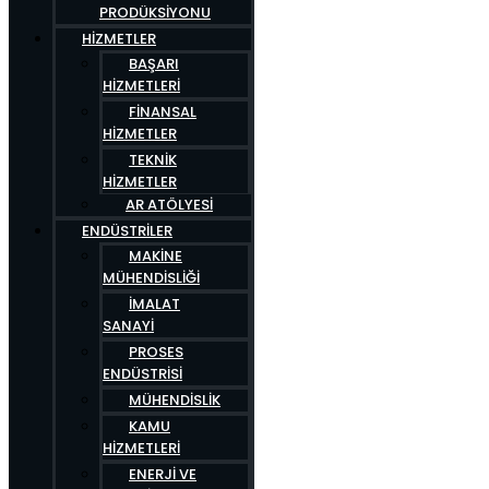
PRODÜKSIYONU
HIZMETLER
BAŞARI
HIZMETLERI
FINANSAL
HIZMETLER
TEKNIK
HIZMETLER
AR ATÖLYESI
ENDÜSTRILER
MAKINE
MÜHENDISLIĞI
İMALAT
SANAYI
PROSES
ENDÜSTRISI
MÜHENDISLIK
KAMU
HIZMETLERI
ENERJI VE