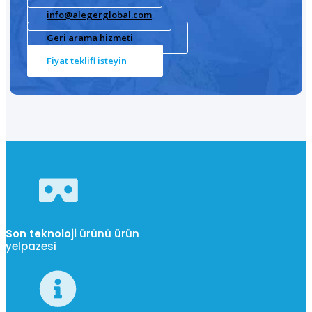
info@alegerglobal.com
Geri arama hizmeti
Fiyat teklifi isteyin
Son teknoloji
ürünü ürün
yelpazesi