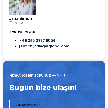
Jana Simon
Destek
SORUSU OLAN?
+49 385 3937 8556
j.simon@alegerglobal.com
HERHANGI BIR SORUNUZ VAR MI?
Bugün bize ulaşın!
+4938539378556