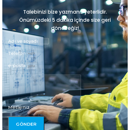
Talebinizi bize yazmanız yeterlidir.
Önümüzdeki
5 dakika içinde size geri
döneceğiz!
Adı ve soyadı
Telefon
e-posta
Mesajınız
GÖNDER