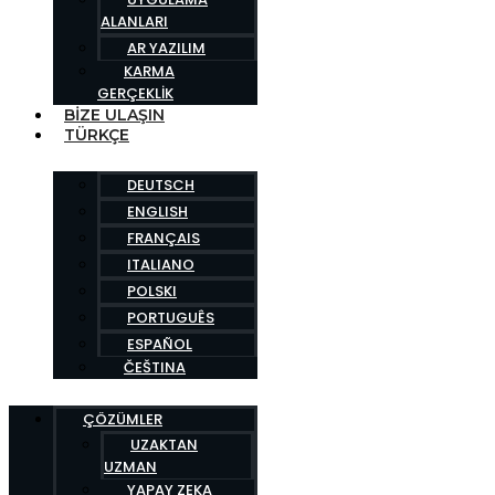
ALANLARI
AR YAZILIM
KARMA
GERÇEKLIK
BIZE ULAŞIN
TÜRKÇE
DEUTSCH
ENGLISH
FRANÇAIS
ITALIANO
POLSKI
PORTUGUÊS
ESPAÑOL
ČEŠTINA
ÇÖZÜMLER
UZAKTAN
UZMAN
YAPAY ZEKA