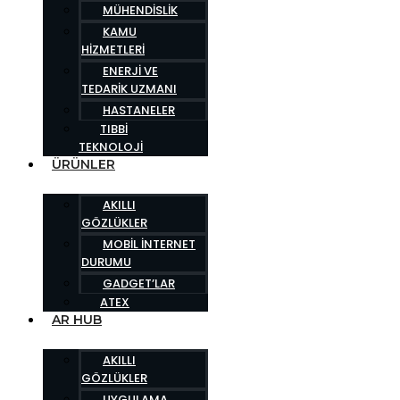
MÜHENDISLIK
KAMU
HIZMETLERI
ENERJI VE
TEDARIK UZMANI
HASTANELER
TIBBI
TEKNOLOJI
ÜRÜNLER
AKILLI
GÖZLÜKLER
MOBIL İNTERNET
DURUMU
GADGET’LAR
ATEX
AR HUB
AKILLI
GÖZLÜKLER
UYGULAMA