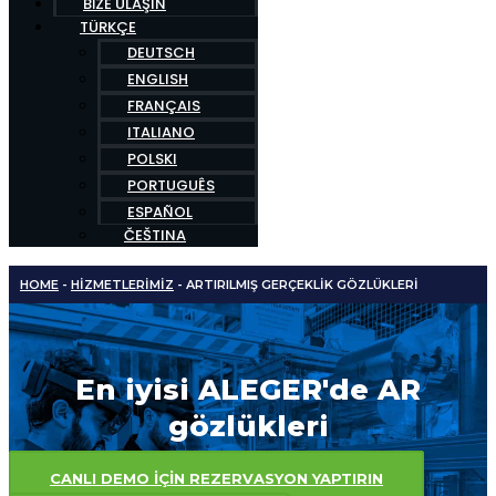
BIZE ULAŞIN
TÜRKÇE
DEUTSCH
ENGLISH
FRANÇAIS
ITALIANO
POLSKI
PORTUGUÊS
ESPAÑOL
ČEŠTINA
HOME
-
HIZMETLERIMIZ
-
ARTIRILMIŞ GERÇEKLIK GÖZLÜKLERI
En iyisi
ALEGER'de AR
gözlükleri
CANLI DEMO IÇIN REZERVASYON YAPTIRIN