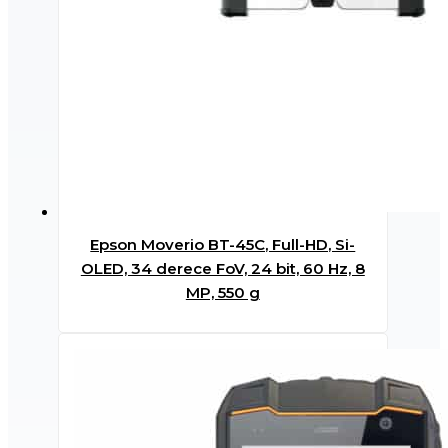
Epson Moverio BT-45C, Full-HD, Si-
OLED, 34 derece FoV, 24 bit, 60 Hz, 8
MP, 550 g