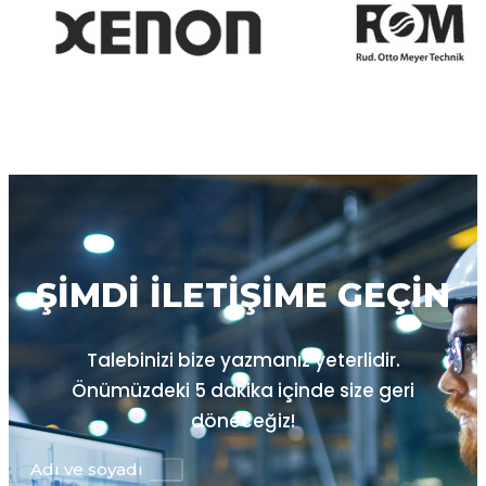
ŞIMDI ILETIŞIME GEÇIN
Talebinizi bize yazmanız yeterlidir.
Önümüzdeki
5 dakika içinde size geri
döneceğiz!
Adı ve soyadı