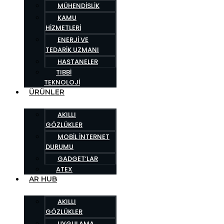
MÜHENDISLIK
KAMU
HIZMETLERI
ENERJI VE
TEDARIK UZMANI
HASTANELER
TIBBI
TEKNOLOJI
ÜRÜNLER
AKILLI
GÖZLÜKLER
MOBIL İNTERNET
DURUMU
GADGET’LAR
ATEX
AR HUB
AKILLI
GÖZLÜKLER
UYGULAMA