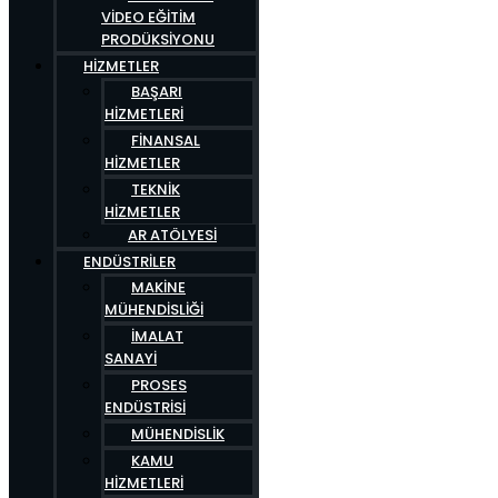
VIDEO EĞITIM
PRODÜKSIYONU
HIZMETLER
BAŞARI
HIZMETLERI
FINANSAL
HIZMETLER
TEKNIK
HIZMETLER
AR ATÖLYESI
ENDÜSTRILER
MAKINE
MÜHENDISLIĞI
İMALAT
SANAYI
PROSES
ENDÜSTRISI
MÜHENDISLIK
KAMU
HIZMETLERI