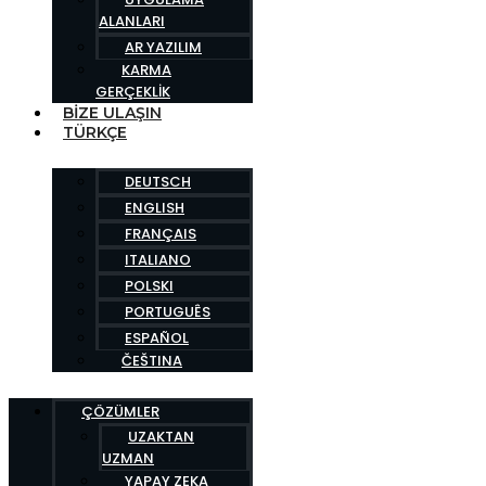
ALANLARI
AR YAZILIM
KARMA
GERÇEKLIK
BIZE ULAŞIN
TÜRKÇE
DEUTSCH
ENGLISH
FRANÇAIS
ITALIANO
POLSKI
PORTUGUÊS
ESPAÑOL
ČEŠTINA
ÇÖZÜMLER
UZAKTAN
UZMAN
YAPAY ZEKA