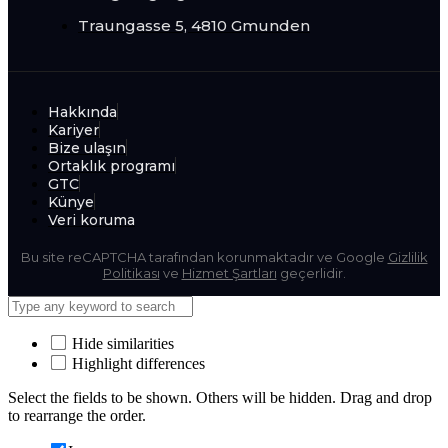
Traungasse 5, 4810 Gmunden
Hakkında
Kariyer
Bize ulaşın
Ortaklık programı
GTC
Künye
Veri koruma
Bu site reCAPTCHA tarafından korunmaktadır ve Google
Gizlilik
Politikası
ve
Hizmet Şartları
geçerlidir.
Hide similarities
Highlight differences
Select the fields to be shown. Others will be hidden. Drag and drop
to rearrange the order.