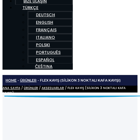
BIZE ULAŞIN
TÜRKÇE
DEUTSCH
ENGLISH
FRANÇAIS
ITALIANO
POLSKI
PORTUGUÊS
ESPAÑOL
ČEŠTINA
HOME
-
ÜRÜNLER
-
FLEX KAYIŞ (SILIKON 3 NOKTALI KAFA KAYIŞI)
ANA SAYFA
/
ÜRÜNLER
/
AKSESUARLAR
/ FLEX KAYIŞ (SILIKON 3 NOKTALI KAFA
KAYIŞI)