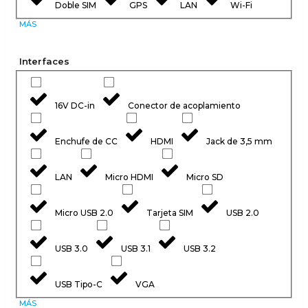
Doble SIM
GPS
LAN
Wi-Fi
MÁS
Interfaces
16V DC-in
Conector de acoplamiento
Enchufe de CC
HDMI
Jack de 3,5 mm
LAN
Micro HDMI
Micro SD
Micro USB 2.0
Tarjeta SIM
USB 2.0
USB 3.0
USB 3.1
USB 3.2
USB Tipo-C
VGA
MÁS