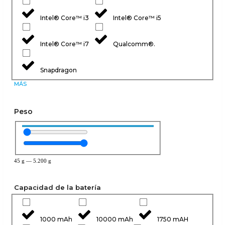
Intel® Core™ i3
Intel® Core™ i5
Intel® Core™ i7
Qualcomm®.
Snapdragon
MÁS
Peso
45
g
—
5.200
g
Capacidad de la batería
1000 mAh
10000 mAh
1750 mAH