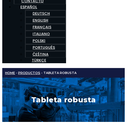
CONTACTO
ESPAÑOL
DEUTSCH
ENGLISH
FRANÇAIS
ITALIANO
POLSKI
PORTUGUÊS
ČEŠTINA
TÜRKÇE
HOME
-
PRODUCTOS
-
TABLETA ROBUSTA
Tableta robusta