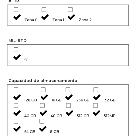
ATEX
Zona 0
Zona 1
Zona 2
MIL-STD
Sí
Capacidad de almacenamiento
128 GB
16 GB
256 GB
32 GB
40 GB
48 GB
512 GB
512MB
64 GB
8 GB