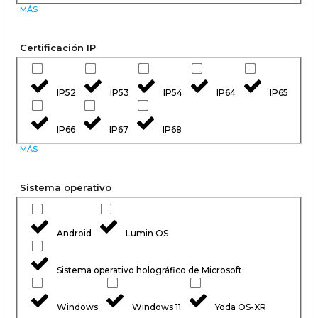
MÁS
Certificación IP
IP52
IP53
IP54
IP64
IP65
IP66
IP67
IP68
MÁS
Sistema operativo
Android
Lumin OS
Sistema operativo holográfico de Microsoft
Windows
Windows 11
Yoda OS-XR