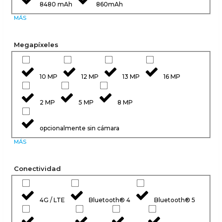
8480 mAh
860mAh
MÁS
Megapíxeles
10 MP
12 MP
13 MP
16 MP
2 MP
5 MP
8 MP
opcionalmente sin cámara
MÁS
Conectividad
4G / LTE
Bluetooth® 4
Bluetooth® 5