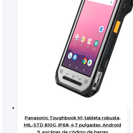
Panasonic Toughbook N1, tableta robusta,
MIL-STD 810G, IP68, 4,7 pulgadas, Android
9, escáner de código de barras