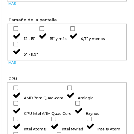
MÁS
Tamaño de la pantalla
12 - 15"
15" y más
4,7" y menos
5" - 11,9"
MÁS
CPU
AMD 7nm Quad-core
Amlogic
CPU Intel ARM Quad Core
Exynos
Intel Atom®.
Intel Myriad
Intel® Atom