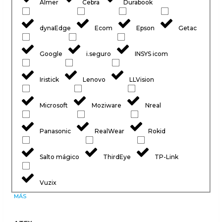
Almer
Cebra
Durabook
dynaEdge
Ecom
Epson
Getac
Google
i.seguro
INSYS icom
Iristick
Lenovo
LLVision
Microsoft
Moziware
Nreal
Panasonic
RealWear
Rokid
Salto mágico
ThirdEye
TP-Link
Vuzix
MÁS